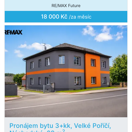
RE/MAX Future
18 000 Kč
/za měsíc
Pronájem bytu 3+kk, Velké Poříčí,
2