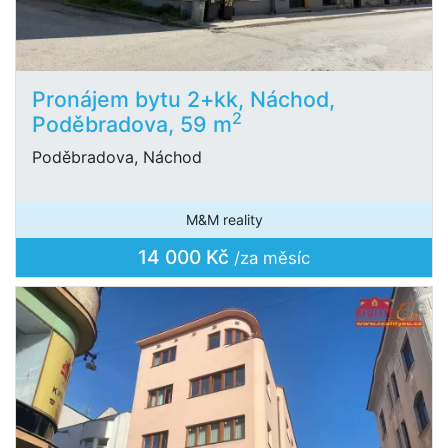
Pronájem bytu 2+kk, Náchod,
2
Poděbradova, 59 m
Poděbradova, Náchod
M&M reality
14 000 Kč
/za měsíc