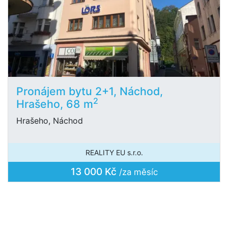
Pronájem bytu 2+1, Náchod,
2
Hrašeho, 68 m
Hrašeho, Náchod
REALITY EU s.r.o.
13 000 Kč
/za měsíc