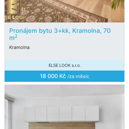
Pronájem bytu 3+kk, Kramolna, 70
2
m
Kramolna
ELSE LOOK s.r.o.
18 000 Kč
/za měsíc