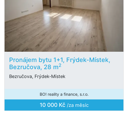
Pronájem bytu 1+1, Frýdek-Místek,
2
Bezručova, 28 m
Bezručova, Frýdek-Místek
BO! reality a finance, s.r.o.
10 000 Kč
/za měsíc