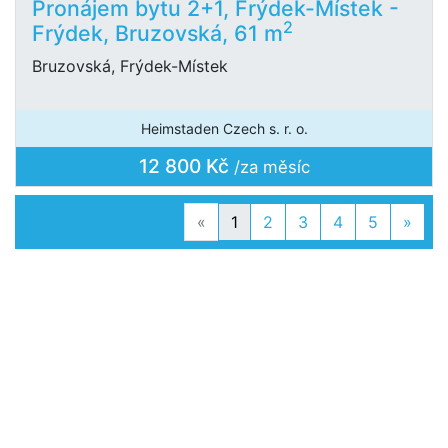
Pronájem bytu 2+1, Frýdek-Místek -
2
Frýdek, Bruzovská, 61 m
Bruzovská, Frýdek-Místek
Heimstaden Czech s. r. o.
12 800 Kč
/za měsíc
Previous
Next
«
1
2
3
4
5
»