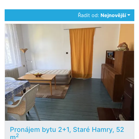
Řadit od:
Nejnovější
Pronájem bytu 2+1, Staré Hamry, 52
2
m