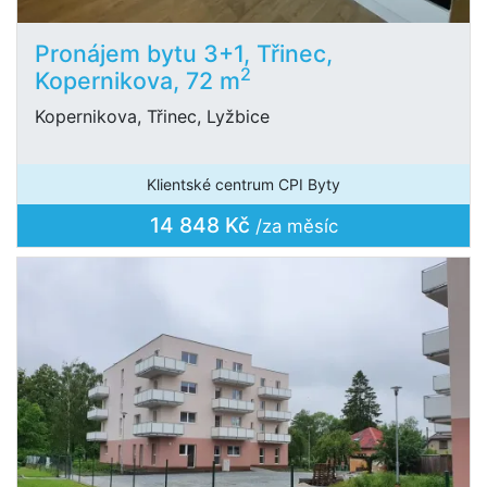
Pronájem bytu 3+1, Třinec,
2
Kopernikova, 72 m
Kopernikova, Třinec, Lyžbice
Klientské centrum CPI Byty
14 848 Kč
/za měsíc