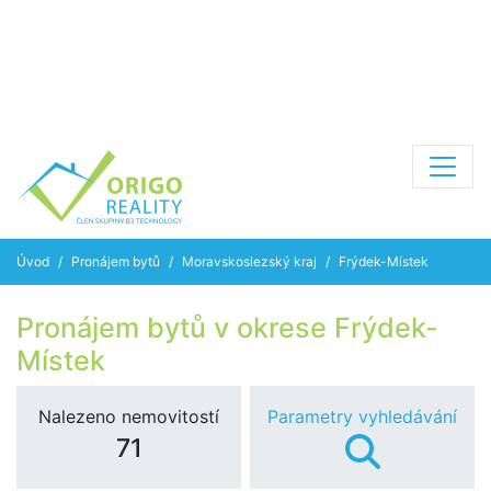
Úvod
Pronájem bytů
Moravskoslezský kraj
Frýdek-Místek
Pronájem bytů v okrese Frýdek-
Místek
Nalezeno nemovitostí
Parametry vyhledávání
71