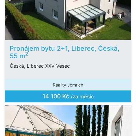
Pronájem bytu 2+1, Liberec, Česká,
2
55 m
Česká, Liberec XXV-Vesec
Reality Jomrich
14 100 Kč
/za měsíc