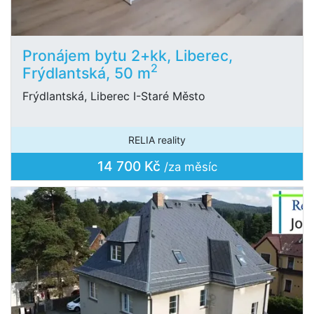
Pronájem bytu 2+kk, Liberec,
2
Frýdlantská, 50 m
Frýdlantská, Liberec I-Staré Město
RELIA reality
14 700 Kč
/za měsíc