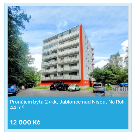
Pronájem bytu 2+kk, Jablonec nad Nisou, Na Roli,
2
44 m
12 000 Kč