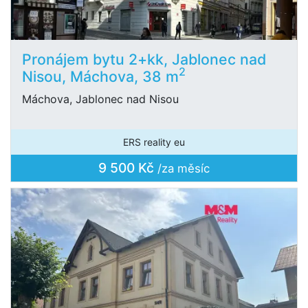
Pronájem bytu 2+kk, Jablonec nad
2
Nisou, Máchova, 38 m
Máchova, Jablonec nad Nisou
ERS reality eu
9 500 Kč
/za měsíc