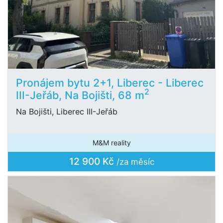
Pronájem bytu 2+1, Liberec - Liberec
2
III-Jeřáb, Na Bojišti, 68 m
Na Bojišti, Liberec III-Jeřáb
M&M reality
12 900 Kč
/za měsíc