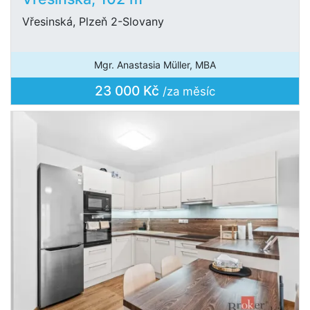
Vřesinská, Plzeň 2-Slovany
Mgr. Anastasia Müller, MBA
23 000 Kč
/za měsíc