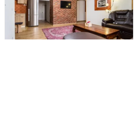
Pronájem bytu 4+kk, Plzeň - Vnitřní
2
Město, Zbrojnická, 102 m
Zbrojnická, Plzeň, Vnitřní Město
M&M reality
27 000 Kč
/za měsíc