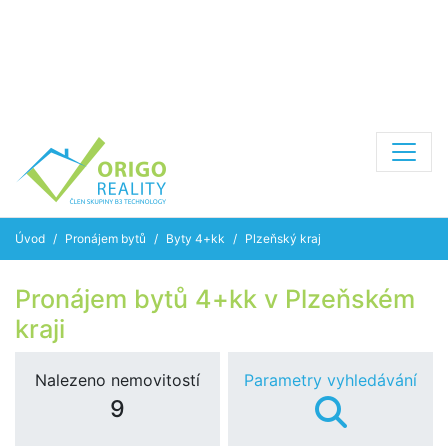
Úvod
Pronájem bytů
Byty 4+kk
Plzeňský kraj
Pronájem bytů 4+kk v Plzeňském
kraji
Nalezeno nemovitostí
Parametry vyhledávání
9