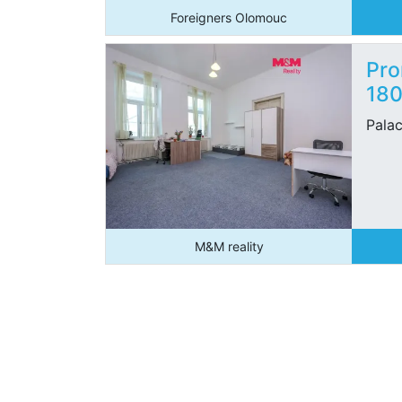
Foreigners Olomouc
Pro
18
Pala
M&M reality