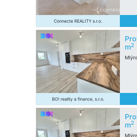
Connecte REALITY s.r.o.
Pro
2
m
Mlýn
BO! reality a finance, s.r.o.
Pro
2
m
Mlýn