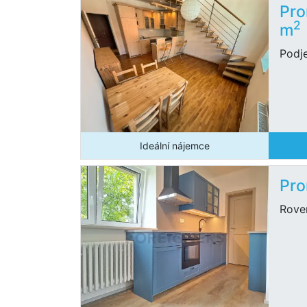
Pro
2
m
Podj
Ideální nájemce
Pro
Rove