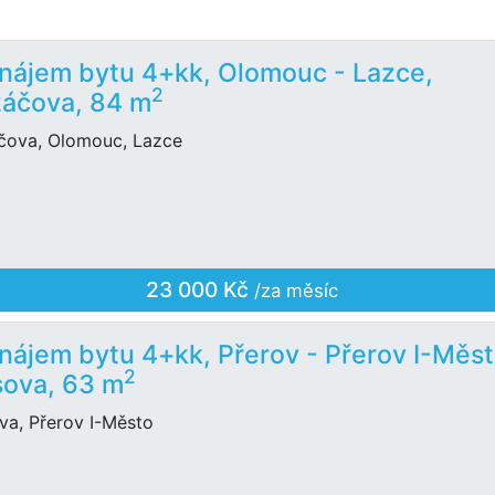
nájem bytu 4+kk, Olomouc - Lazce,
2
áčova, 84 m
čova, Olomouc, Lazce
23 000 Kč
/za měsíc
nájem bytu 4+kk, Přerov - Přerov I-Měst
2
ova, 63 m
va, Přerov I-Město