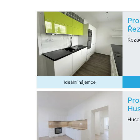
Pro
Řez
Řezá
Ideální nájemce
Pro
Hus
Huso