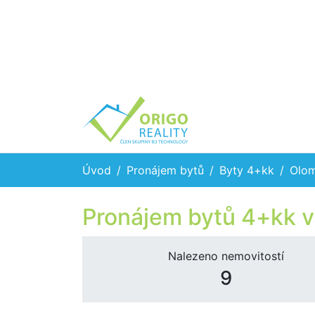
Úvod
Pronájem bytů
Byty 4+kk
Olom
Pronájem bytů 4+kk v
Nalezeno nemovitostí
9