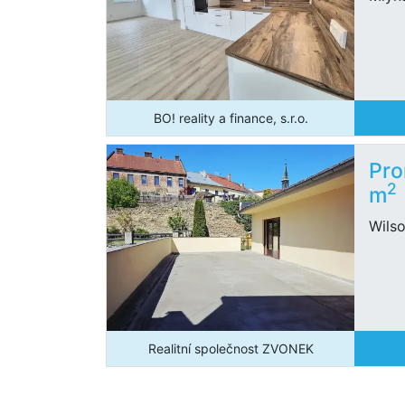
BO! reality a finance, s.r.o.
Pro
2
m
Wils
Realitní společnost ZVONEK