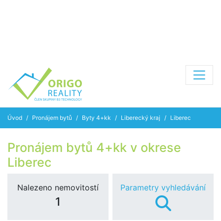
Úvod
Pronájem bytů
Byty 4+kk
Liberecký kraj
Liberec
Pronájem bytů 4+kk v okrese
Liberec
Nalezeno nemovitostí
Parametry vyhledávání
1