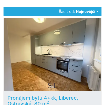
Řadit od:
Nejnovější
Pronájem bytu 4+kk, Liberec,
2
Ostravská, 80 m