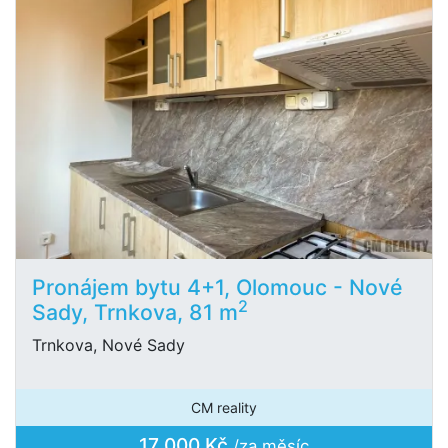
Pronájem bytu 4+1, Olomouc - Nové
2
Sady, Trnkova, 81 m
Trnkova, Nové Sady
CM reality
17 000 Kč
/za měsíc