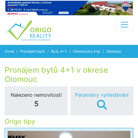
Úvod
Pronájem bytů
Byty 4+1
Olomoucký kraj
Olomouc
Pronájem bytů 4+1 v okrese
Olomouc
Nalezeno nemovitostí
Parametry vyhledávání
5
Origo tipy