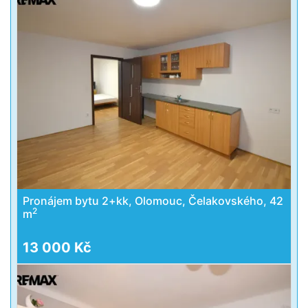
Pronájem bytu 2+kk, Olomouc, Čelakovského, 42
2
m
13 000 Kč