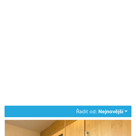
Řadit od:
Nejnovější