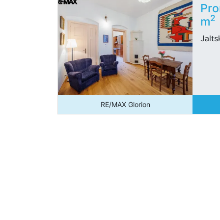
Pro
2
m
Jalts
RE/MAX Glorion