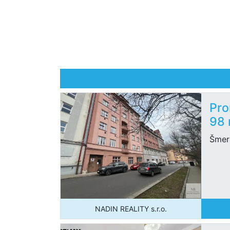
Pro
98
Šmer
NADIN REALITY s.r.o.