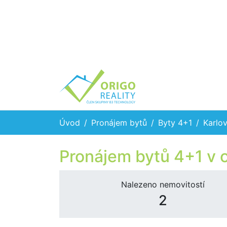
Úvod
Pronájem bytů
Byty 4+1
Karlov
Pronájem bytů 4+1 v 
Nalezeno nemovitostí
2