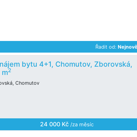
Řadit od:
Nejnově
nájem bytu 4+1, Chomutov, Zborovská,
2
 m
ovská, Chomutov
24 000 Kč
/za měsíc