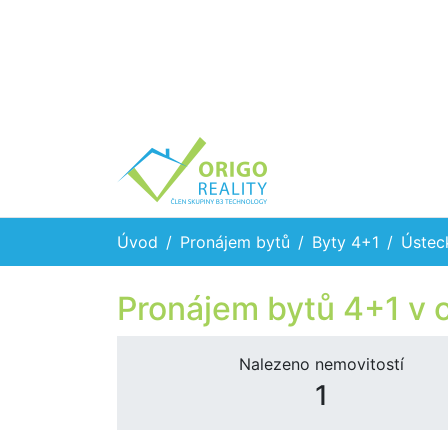
Úvod
Pronájem bytů
Byty 4+1
Ústec
Pronájem bytů 4+1 v
Nalezeno nemovitostí
1