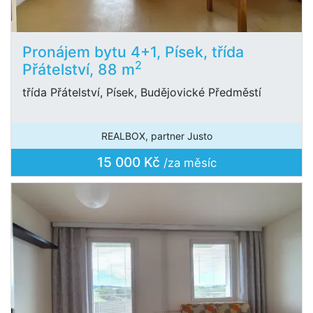
Pronájem bytu 4+1, Písek, třída
2
Přátelství, 88 m
třída Přátelství, Písek, Budějovické Předměstí
REALBOX, partner Justo
15 000 Kč
/za měsíc