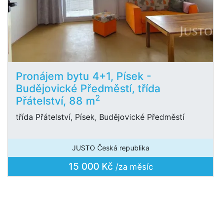
Pronájem bytu 4+1, Písek -
Budějovické Předměstí, třída
2
Přátelství, 88 m
třída Přátelství, Písek, Budějovické Předměstí
JUSTO Česká republika
15 000 Kč
/za měsíc