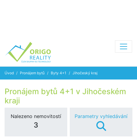
Úvod
Pronájem bytů
Byty 4+1
Jihočeský kraj
Pronájem bytů 4+1 v Jihočeském
kraji
Nalezeno nemovitostí
Parametry vyhledávání
3