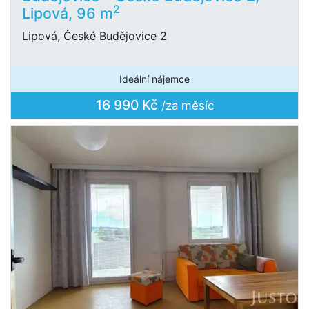
2
Lipová, 96 m
Lipová, České Budějovice 2
Ideální nájemce
16 990 Kč
/za měsíc