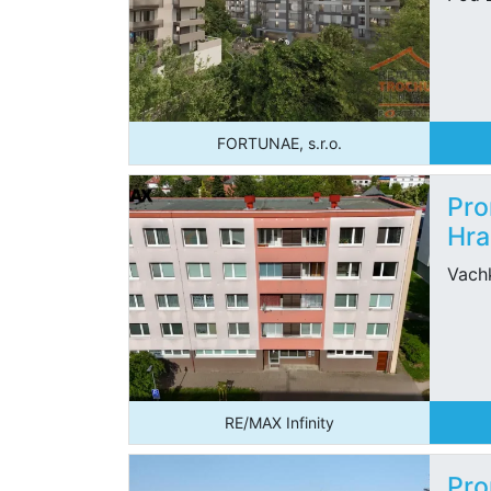
FORTUNAE, s.r.o.
Pro
Hra
Vach
RE/MAX Infinity
Pro