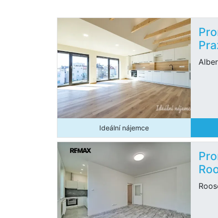
Pro
Pra
Albe
Ideální nájemce
Pro
Roo
Roose