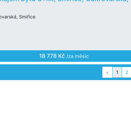
ovarská, Smiřice
18 778 Kč
/za měsíc
Previous
«
1
2