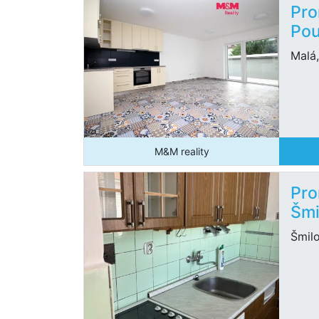
Pro
Pou
Malá
M&M reality
Pro
Šmi
Šmil