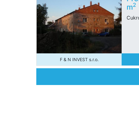
2
m
Cukr
F & N INVEST s.r.o.