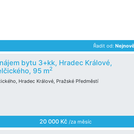
Řadit od:
Nejnově
nájem bytu 3+kk, Hradec Králové,
2
lčického, 95 m
čického, Hradec Králové, Pražské Předměstí
20 000 Kč
/za měsíc