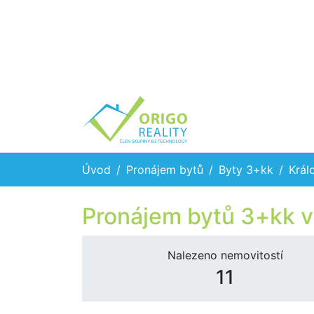
Úvod
Pronájem bytů
Byty 3+kk
Král
Pronájem bytů 3+kk v
Nalezeno nemovitostí
11