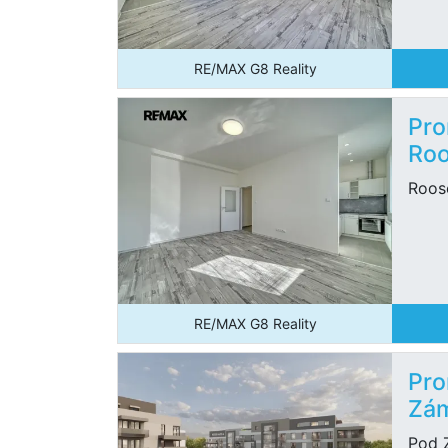
RE/MAX G8 Reality
Pro
Roo
Roose
RE/MAX G8 Reality
Pro
Zám
Pod 