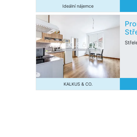
Ideální nájemce
Pro
Stř
Střel
KALKUS & CO.