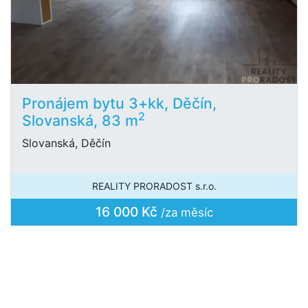
Pronájem bytu 3+kk, Děčín,
2
Slovanská, 83 m
Slovanská, Děčín
REALITY PRORADOST s.r.o.
16 000 Kč
/za měsíc