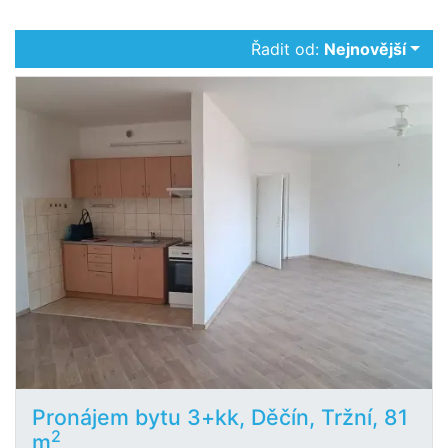
Řadit od:
Nejnovější
Pronájem bytu 3+kk, Děčín, Tržní, 81
2
m