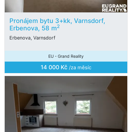
Pronájem bytu 3+kk, Varnsdorf,
2
Erbenova, 58 m
Erbenova, Varnsdorf
EU - Grand Reality
14 000 Kč
/za měsíc