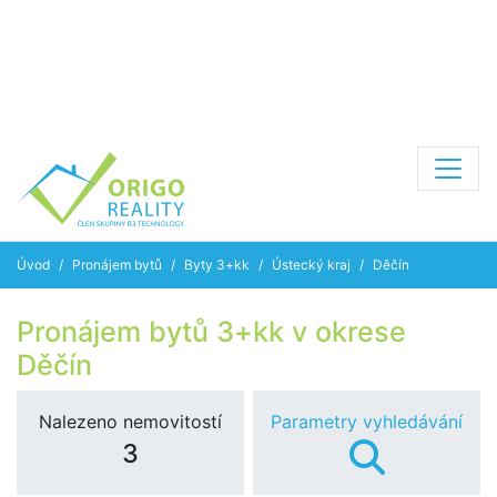
Úvod
Pronájem bytů
Byty 3+kk
Ústecký kraj
Děčín
Pronájem bytů 3+kk v okrese
Děčín
Nalezeno nemovitostí
Parametry vyhledávání
3