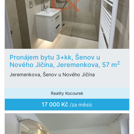
Pronájem bytu 3+kk, Šenov u
2
Nového Jičína, Jeremenkova, 57 m
Jeremenkova, Šenov u Nového Jičína
Reality Kocourek
17 000 Kč
/za měsíc