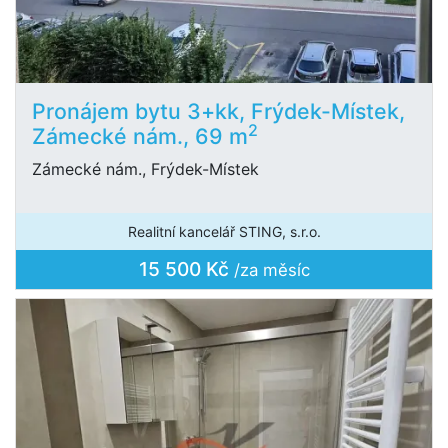
Pronájem bytu 3+kk, Frýdek-Místek,
2
Zámecké nám., 69 m
Zámecké nám., Frýdek-Místek
Realitní kancelář STING, s.r.o.
15 500 Kč
/za měsíc