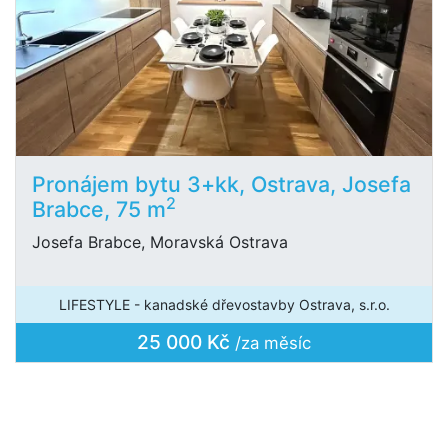
Pronájem bytu 3+kk, Ostrava, Josefa
2
Brabce, 75 m
Josefa Brabce, Moravská Ostrava
LIFESTYLE - kanadské dřevostavby Ostrava, s.r.o.
25 000 Kč
/za měsíc