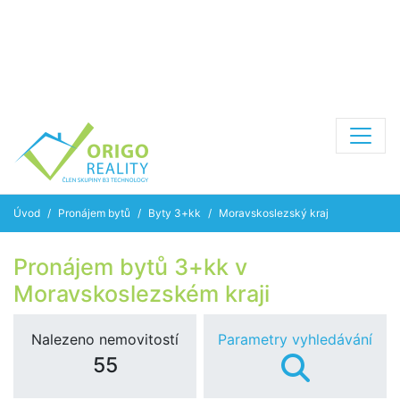
Úvod
Pronájem bytů
Byty 3+kk
Moravskoslezský kraj
Pronájem bytů 3+kk v
Moravskoslezském kraji
Nalezeno nemovitostí
Parametry vyhledávání
55