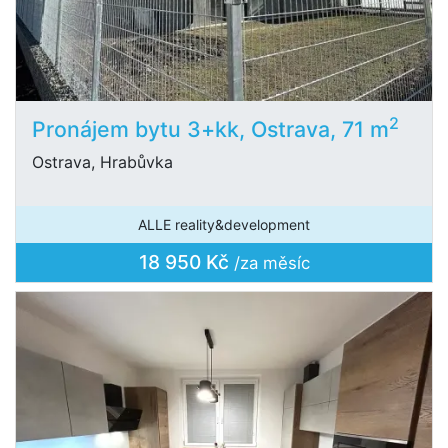
2
Pronájem bytu 3+kk, Ostrava, 71 m
Ostrava, Hrabůvka
ALLE reality&development
18 950 Kč
/za měsíc