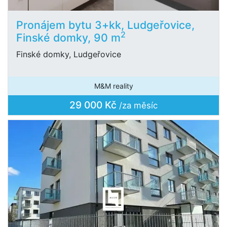
Pronájem bytu 3+kk, Ludgeřovice,
2
Finské domky, 90 m
Finské domky, Ludgeřovice
M&M reality
29 000 Kč
/za měsíc