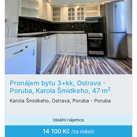
Pronájem bytu 3+kk, Ostrava -
2
Poruba, Karola Šmidkeho, 47 m
Karola Šmidkeho, Ostrava, Poruba - Poruba
Ideální nájemce
14 100 Kč
/za měsíc