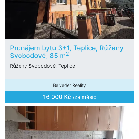
Pronájem bytu 3+1, Teplice, Růženy
2
Svobodové, 85 m
Růženy Svobodové, Teplice
Belveder Reality
16 000 Kč
/za měsíc