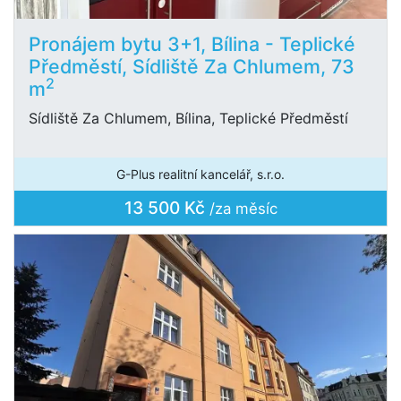
Pronájem bytu 3+1, Bílina - Teplické
Předměstí, Sídliště Za Chlumem, 73
2
m
Sídliště Za Chlumem, Bílina, Teplické Předměstí
G-Plus realitní kancelář, s.r.o.
13 500 Kč
/za měsíc