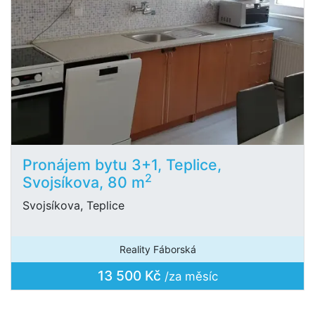
Pronájem bytu 3+1, Teplice,
2
Svojsíkova, 80 m
Svojsíkova, Teplice
Reality Fáborská
13 500 Kč
/za měsíc