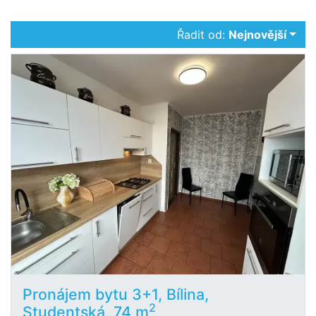
Řadit od:
Nejnovější
Pronájem bytu 3+1, Bílina,
2
Studentská, 74 m