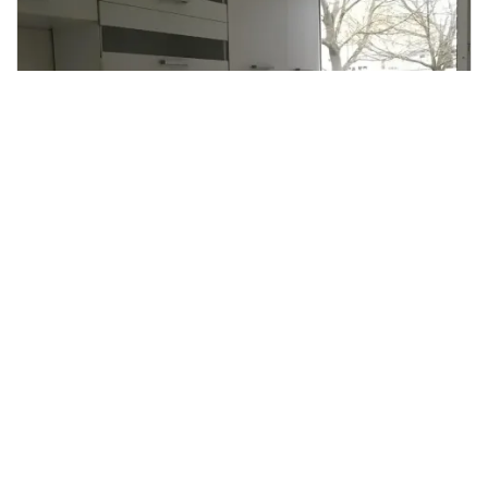
Pronájem bytu 3+1, Bílina - Teplické
Předměstí, Sídliště Za Chlumem, 66
2
m
Sídliště Za Chlumem, Teplické Předměstí