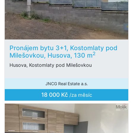
Pronájem bytu 3+1, Kostomlaty pod
2
Milešovkou, Husova, 130 m
Husova, Kostomlaty pod Milešovkou
JNCG Real Estate a.s.
18 000 Kč
/za měsíc