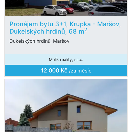
Pronájem bytu 3+1, Krupka - Maršov,
2
Dukelských hrdinů, 68 m
Dukelských hrdinů, Maršov
Molík reality, s.r.o.
12 000 Kč
/za měsíc