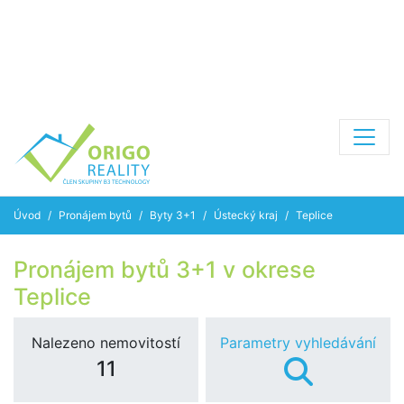
Úvod
Pronájem bytů
Byty 3+1
Ústecký kraj
Teplice
Pronájem bytů 3+1 v okrese
Teplice
Nalezeno nemovitostí
Parametry vyhledávání
11