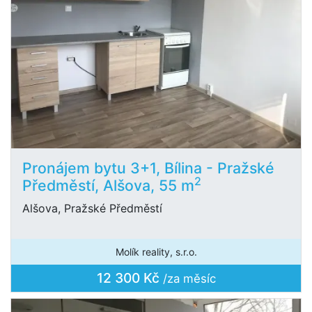
Pronájem bytu 3+1, Bílina - Pražské
2
Předměstí, Alšova, 55 m
Alšova, Pražské Předměstí
Molík reality, s.r.o.
12 300 Kč
/za měsíc