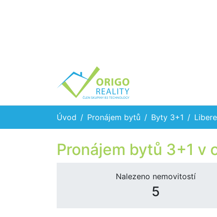
Úvod
Pronájem bytů
Byty 3+1
Libere
Pronájem bytů 3+1 v 
Nalezeno nemovitostí
5