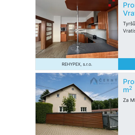
Pro
Vra
Tyršů
Vrati
REHYPEX, s.r.o.
Pro
2
m
Za Ml