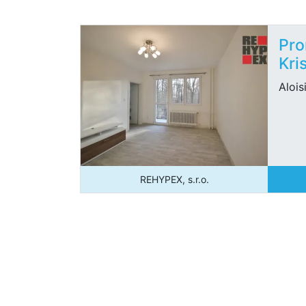
Pro
Kri
Alois
REHYPEX, s.r.o.