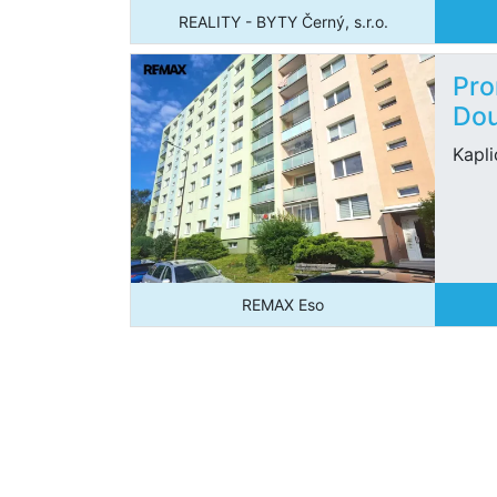
REALITY - BYTY Černý, s.r.o.
Pro
Dou
Kapli
REMAX Eso