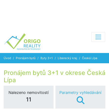
Úvod
Pronájem bytů
Byty 3+1
Liberecký kraj
Česká Lípa
Pronájem bytů 3+1 v okrese Česká
Lípa
Nalezeno nemovitostí
Parametry vyhledávání
11