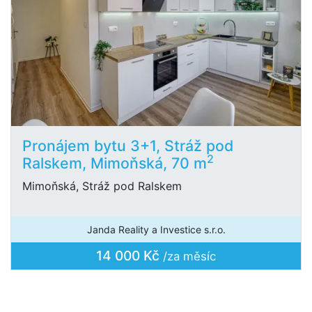
Pronájem bytu 3+1, Stráž pod
2
Ralskem, Mimoňská, 70 m
Mimoňská, Stráž pod Ralskem
Janda Reality a Investice s.r.o.
14 000 Kč
/za měsíc