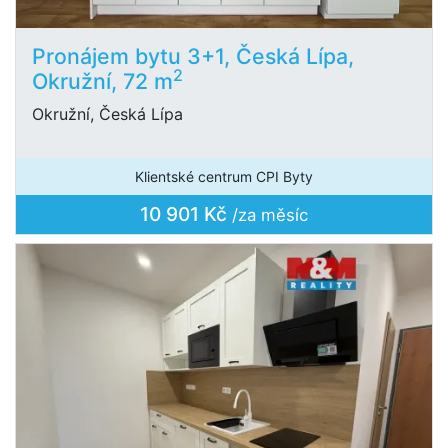
Pronájem bytu 3+1, Česká Lípa,
2
Okružní, 72 m
Okružní, Česká Lípa
Klientské centrum CPI Byty
10 901 Kč
/za měsíc