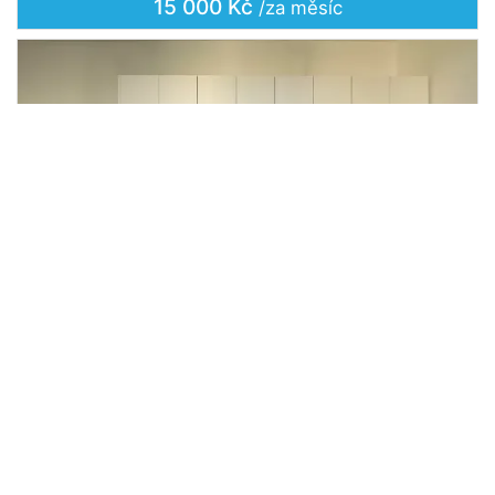
15 000 Kč
/za měsíc
Pronájem bytu 3+1, Česká Lípa,
2
Okružní, 65 m
Okružní, Česká Lípa