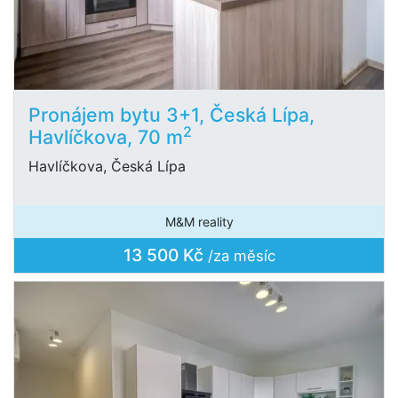
Pronájem bytu 3+1, Česká Lípa,
2
Havlíčkova, 70 m
Havlíčkova, Česká Lípa
M&M reality
13 500 Kč
/za měsíc