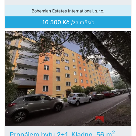
Bohemian Estates International, s.r.o.
16 500 Kč
/za měsíc
2
Pronájem bytu 2+1, Kladno, 56 m