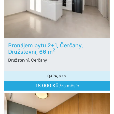
Pronájem bytu 2+1, Čerčany,
2
Družstevní, 66 m
Družstevní, Čerčany
QARA, s.r.o.
18 000 Kč
/za měsíc