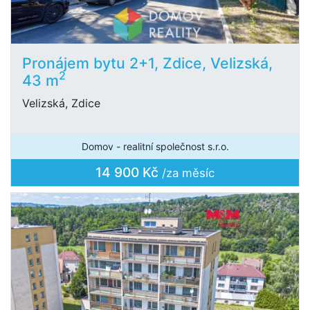
Pronájem bytu 2+1, Zdice, Velizská,
2
43 m
Velizská, Zdice
Domov - realitní společnost s.r.o.
14 900 Kč
/za měsíc