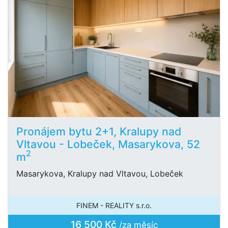
Pronájem bytu 2+1, Kralupy nad
Vltavou - Lobeček, Masarykova, 52
2
m
Masarykova, Kralupy nad Vltavou, Lobeček
FINEM - REALITY s.r.o.
16 500 Kč
/za měsíc