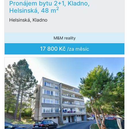
Pronájem bytu 2+1, Kladno,
2
Helsinská, 48 m
Helsinská, Kladno
M&M reality
17 800 Kč
/za měsíc