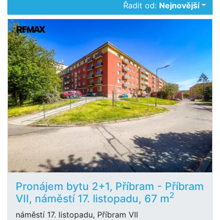
Řadit od:
Nejnovější
Pronájem bytu 2+1, Příbram - Příbram
2
VII, náměstí 17. listopadu, 67 m
náměstí 17. listopadu, Příbram VII