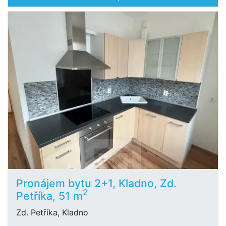
Pronájem bytu 2+1, Kladno, Zd.
2
Petříka, 51 m
Zd. Petříka, Kladno