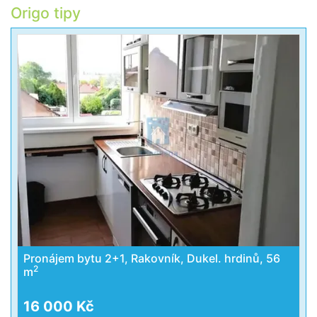
Origo tipy
Pronájem bytu 2+1, Rakovník, Dukel. hrdinů, 56
2
m
16 000 Kč