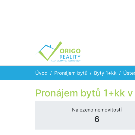
Úvod
Pronájem bytů
Byty 1+kk
Úste
Pronájem bytů 1+kk v
Nalezeno nemovitostí
6