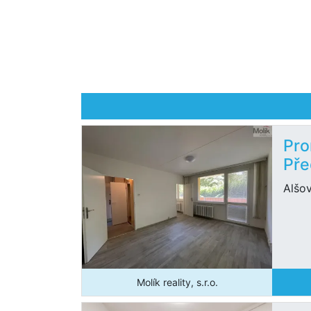
Pro
Pře
Alšo
Molík reality, s.r.o.