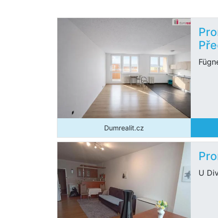
Pro
Pře
Fügne
Dumrealit.cz
Pro
U Div