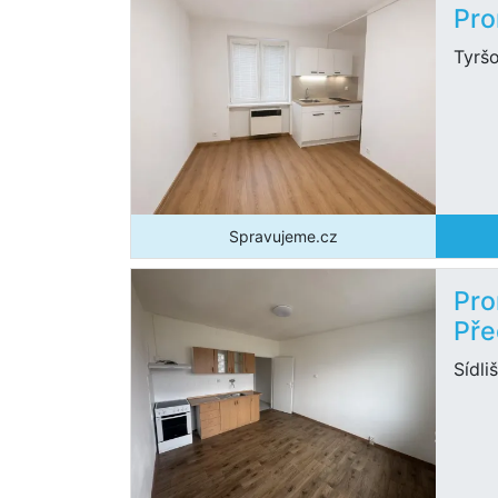
Pro
Tyrš
Spravujeme.cz
Pro
Pře
Sídli