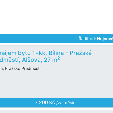
Řadit od:
Nejnově
nájem bytu 1+kk, Bílina - Pražské
2
dměstí, Alšova, 27 m
va, Pražské Předměstí
7 200 Kč
/za měsíc