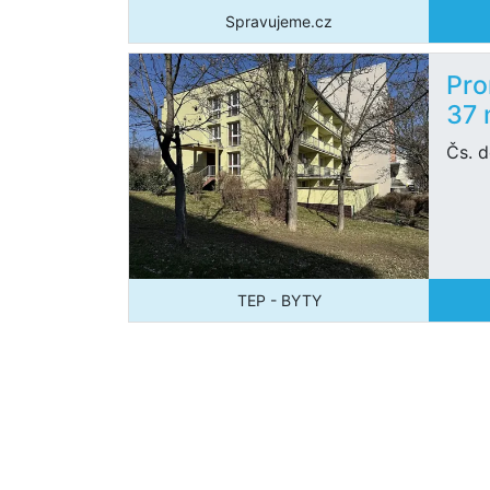
Spravujeme.cz
Pro
37
Čs. d
TEP - BYTY