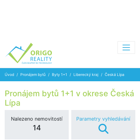
Úvod
Pronájem bytů
Byty 1+1
Liberecký kraj
Česká Lípa
Pronájem bytů 1+1 v okrese Česká
Lípa
Nalezeno nemovitostí
Parametry vyhledávání
14