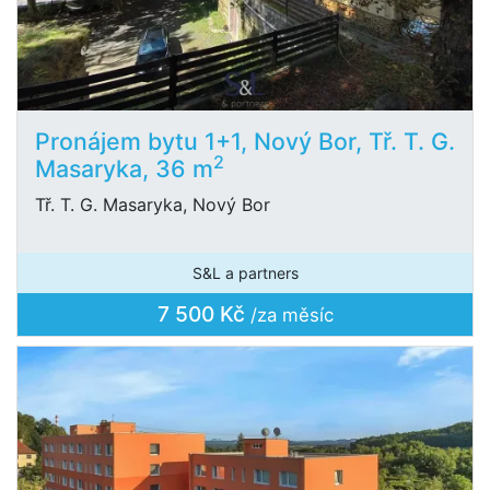
Pronájem bytu 1+1, Nový Bor, Tř. T. G.
2
Masaryka, 36 m
Tř. T. G. Masaryka, Nový Bor
S&L a partners
7 500 Kč
/za měsíc