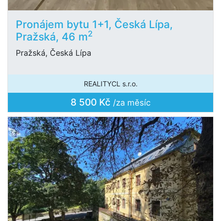
Pronájem bytu 1+1, Česká Lípa,
2
Pražská, 46 m
Pražská, Česká Lípa
REALITYCL s.r.o.
8 500 Kč
/za měsíc