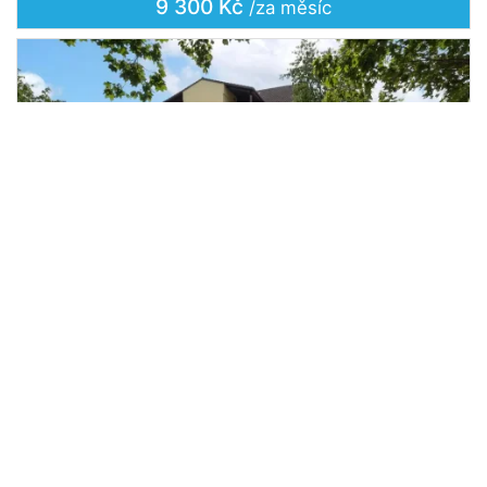
9 300 Kč
/za měsíc
Pronájem bytu 1+1, Česká Lípa, Pod
2
Holým vrchem, 51 m
Pod Holým vrchem, Česká Lípa