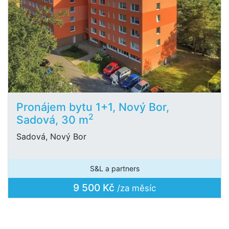
Pronájem bytu 1+1, Nový Bor,
2
Sadová, 30 m
Sadová, Nový Bor
S&L a partners
9 500 Kč
/za měsíc