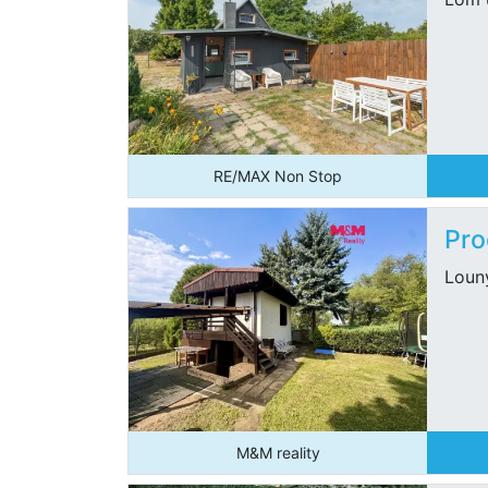
RE/MAX Non Stop
Pro
Loun
M&M reality