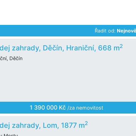
Řadit od:
Nejnově
2
dej zahrady, Děčín, Hraniční, 668 m
ční, Děčín
1 390 000 Kč
/za nemovitost
2
dej zahrady, Lom, 1877 m
u Mostu