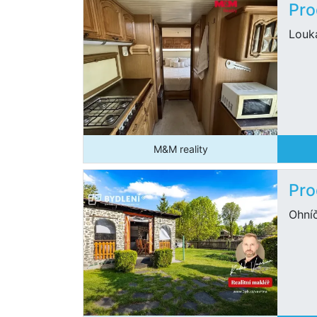
Pro
Louka
M&M reality
Pro
Ohní