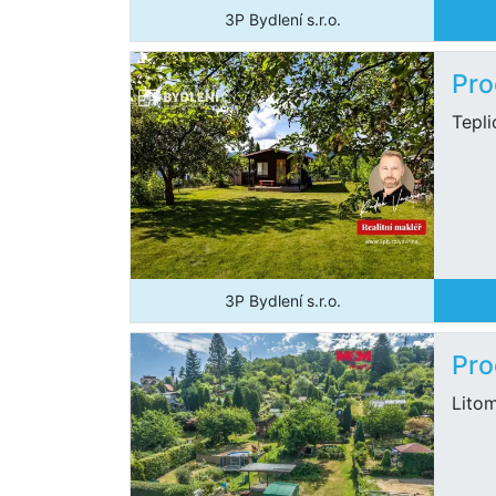
3P Bydlení s.r.o.
Pro
Tepli
3P Bydlení s.r.o.
Pro
Litom