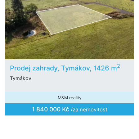
2
Prodej zahrady, Tymákov, 1426 m
Tymákov
M&M reality
1 840 000 Kč
/za nemovitost