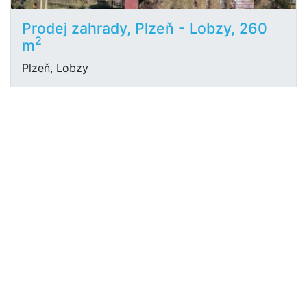
Prodej zahrady, Plzeň - Lobzy, 260
2
m
Plzeň, Lobzy
M&M reality
1 458 900 Kč
/za nemovitost