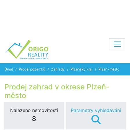
Úvod
Prodej pozemků
Zahrady
Plzeňský kraj
Plzeň-město
Prodej zahrad v okrese Plzeň-
město
Nalezeno nemovitostí
Parametry vyhledávání
8