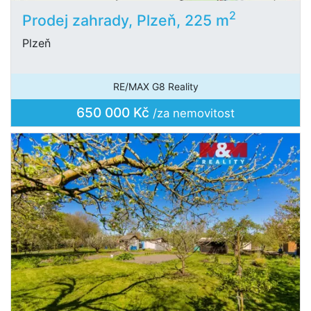
2
Prodej zahrady, Plzeň, 225 m
Plzeň
RE/MAX G8 Reality
650 000 Kč
/za nemovitost