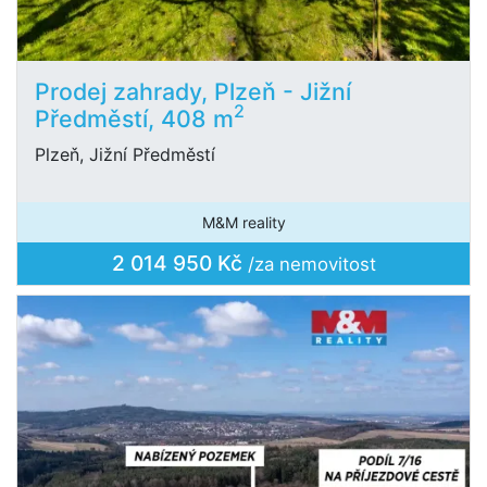
Prodej zahrady, Plzeň - Jižní
2
Předměstí, 408 m
Plzeň, Jižní Předměstí
M&M reality
2 014 950 Kč
/za nemovitost