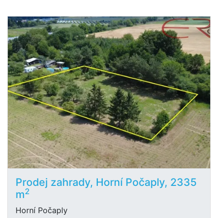
Prodej zahrady, Horní Počaply, 2335
2
m
Horní Počaply