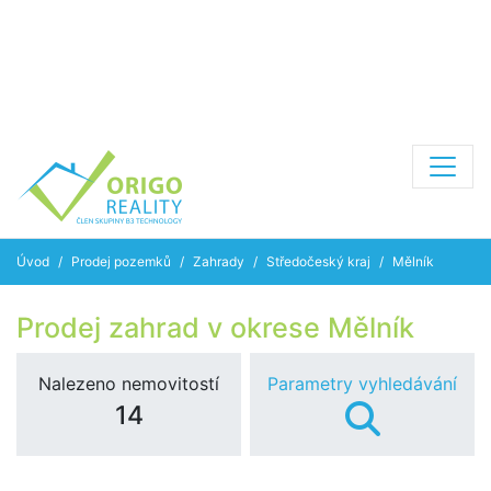
Úvod
Prodej pozemků
Zahrady
Středočeský kraj
Mělník
Prodej zahrad v okrese Mělník
Nalezeno nemovitostí
Parametry vyhledávání
14