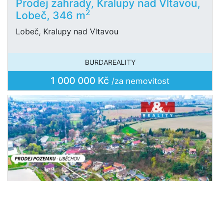
Prodej zahrady, Kralupy nad Vltavou,
2
Lobeč, 346 m
Lobeč, Kralupy nad Vltavou
BURDAREALITY
1 000 000 Kč
/za nemovitost