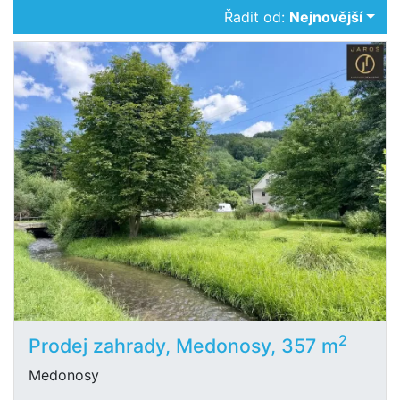
Řadit od:
Nejnovější
2
Prodej zahrady, Medonosy, 357 m
Medonosy