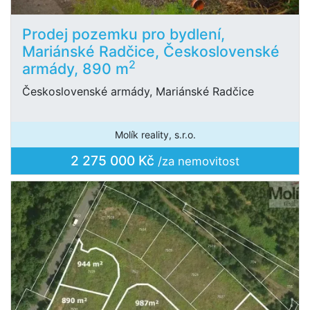
Prodej pozemku pro bydlení,
Mariánské Radčice, Československé
2
armády, 890 m
Československé armády, Mariánské Radčice
Molík reality, s.r.o.
2 275 000 Kč
/za nemovitost