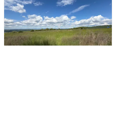
Prodej pozemku pro bydlení, Skršín,
2
962 m
Skršín
Molík reality, s.r.o.
2 499 Kč
/za metr čtvereční