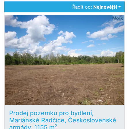
Řadit od:
Nejnovější
Prodej pozemku pro bydlení,
Mariánské Radčice, Československé
2
armády, 1155 m