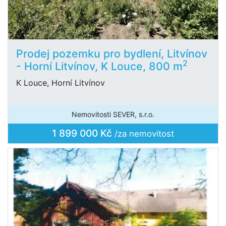
Prodej pozemku pro bydlení, Litvínov
2
- Horní Litvínov, K Louce, 800 m
K Louce, Horní Litvínov
Nemovitosti SEVER, s.r.o.
1 899 000 Kč
/za nemovitost