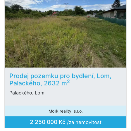
Prodej pozemku pro bydlení, Lom,
2
Palackého, 2632 m
Palackého, Lom
Molík reality, s.r.o.
2 250 000 Kč
/za nemovitost