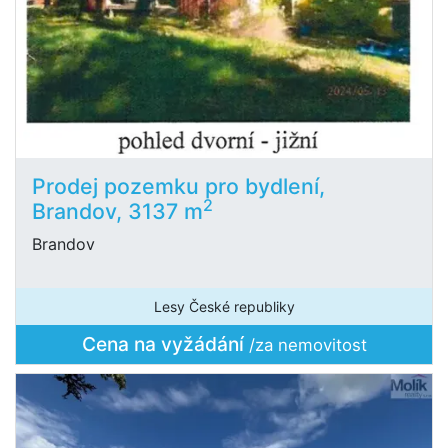
Prodej pozemku pro bydlení,
2
Brandov, 3137 m
Brandov
Lesy České republiky
Cena na vyžádání
/za nemovitost