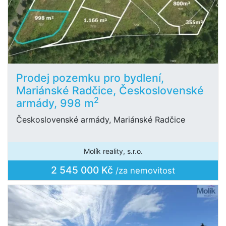
Prodej pozemku pro bydlení,
Mariánské Radčice, Československé
2
armády, 998 m
Československé armády, Mariánské Radčice
Molík reality, s.r.o.
2 545 000 Kč
/za nemovitost