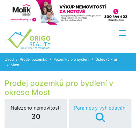
Úvod
Prodej pozemků
Pozemky pro bydlení
Ústecký kraj
Most
Prodej pozemků pro bydlení v
okrese Most
Nalezeno nemovitostí
Parametry vyhledávání
30