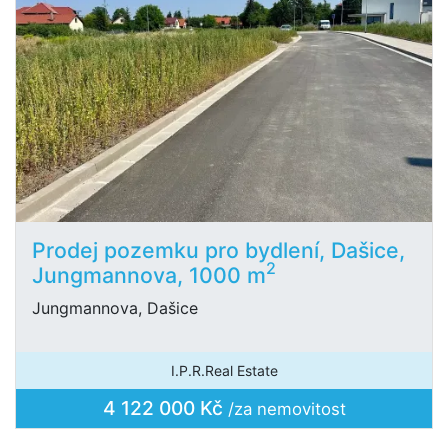
Prodej pozemku pro bydlení, Dašice,
2
Jungmannova, 1000 m
Jungmannova, Dašice
I.P.R.Real Estate
4 122 000 Kč
/za nemovitost