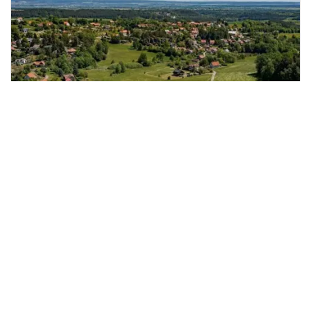
Prodej pozemku pro bydlení,
2
Budislav, 1475 m
Budislav
JOCHreality
2 690 Kč
/za metr čtvereční