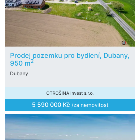
Prodej pozemku pro bydlení, Dubany,
2
950 m
Dubany
OTROŠINA Invest s.r.o.
5 590 000 Kč
/za nemovitost