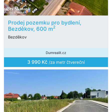
Prodej pozemku pro bydlení,
2
Bezděkov, 600 m
Bezděkov
Dumrealit.cz
3 990 Kč
/za metr čtvereční