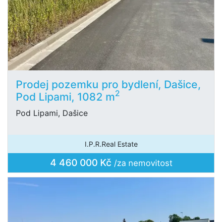
Prodej pozemku pro bydlení, Dašice,
2
Pod Lipami, 1082 m
Pod Lipami, Dašice
I.P.R.Real Estate
4 460 000 Kč
/za nemovitost