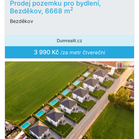
Prodej pozemku pro bydlení,
2
Bezděkov, 6668 m
Bezděkov
Dumrealit.cz
3 990 Kč
/za metr čtvereční