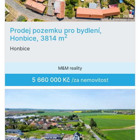
Prodej pozemku pro bydlení,
2
Honbice, 3814 m
Honbice
M&M reality
5 660 000 Kč
/za nemovitost