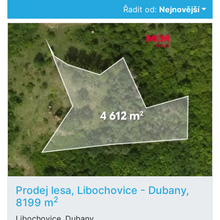
Řadit od:
Nejnovější
Prodej lesa, Libochovice - Dubany,
2
8199 m
Libochovice, Dubany