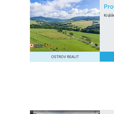
Pro
Králí
OSTROV REALIT