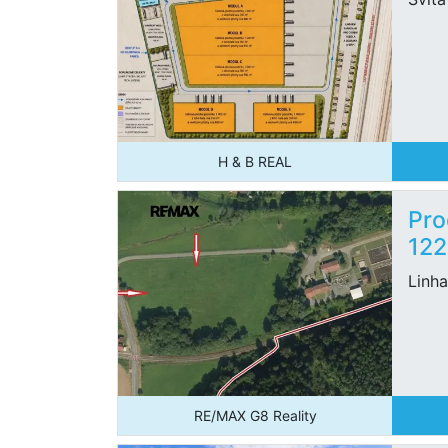
H & B REAL
Pro
12
Linha
RE/MAX G8 Reality