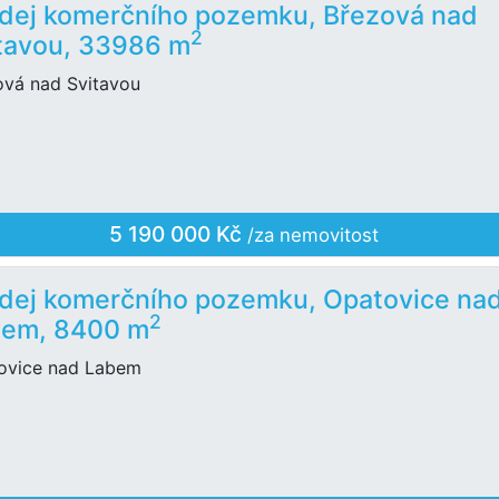
dej komerčního pozemku, Březová nad
2
tavou, 33986 m
ová nad Svitavou
5 190 000 Kč
/za nemovitost
dej komerčního pozemku, Opatovice na
2
bem, 8400 m
ovice nad Labem