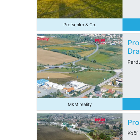
Protsenko & Co.
Pro
Dra
Pard
M&M reality
Pro
Kočí