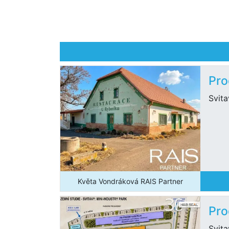
Pro
Svit
Květa Vondráková RAIS Partner
Pro
Svit