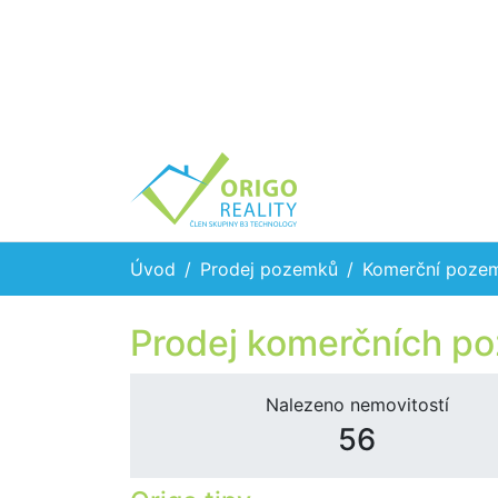
Úvod
Prodej pozemků
Komerční poze
Prodej komerčních po
Nalezeno nemovitostí
56