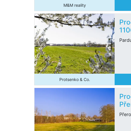
M&M reality
Pro
110
Pardu
Protsenko & Co.
Pro
Pře
Přero