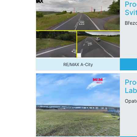
Pro
Svi
Břez
RE/MAX A-City
Pro
La
Opat