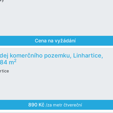
Cena na vyžádání
dej komerčního pozemku, Linhartice,
2
284 m
rtice
890 Kč
/za metr čtvereční