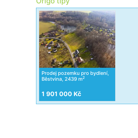
Origo tipy
Prodej pozemku pro bydlení,
2
Běstvina, 2439 m
1 901 000 Kč