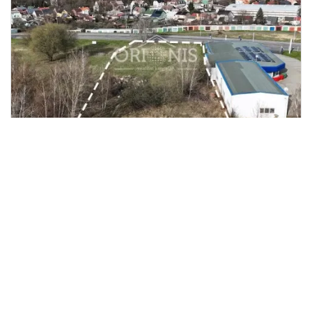
Prodej komerčního pozemku,
2
Chomutov, 2421 m
Pod Břízami, Chomutov
ORIONIS s.r.o.
1 900 Kč
/za metr čtvereční