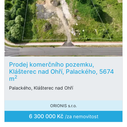
Prodej komerčního pozemku,
Klášterec nad Ohří, Palackého, 5674
2
m
Palackého, Klášterec nad Ohří
ORIONIS s.r.o.
6 300 000 Kč
/za nemovitost