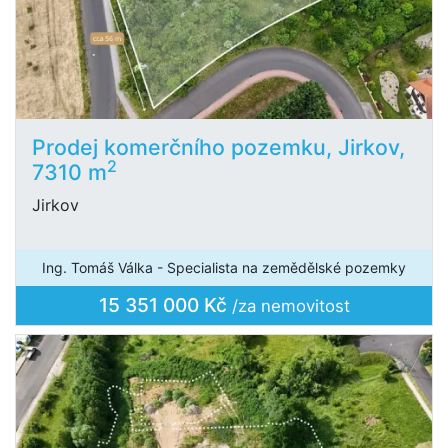
Prodej komerčního pozemku, Jirkov,
2
7310 m
Jirkov
Ing. Tomáš Válka - Specialista na zemědělské pozemky
15 351 000 Kč
/za nemovitost