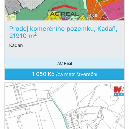
Prodej komerčního pozemku, Kadaň,
2
21910 m
Kadaň
AC Real
1 050 Kč
/za metr čtvereční