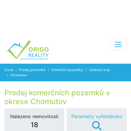
Úvod
Prodej pozemků
Komerční pozemky
Ústecký kraj
Chomutov
Prodej komerčních pozemků v
okrese Chomutov
Nalezeno nemovitostí
Parametry vyhledávání
18