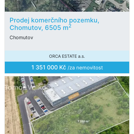
Prodej komerčního pozemku,
2
Chomutov, 6505 m
Chomutov
ORCA ESTATE a.s.
1 351 000 Kč
/za nemovitost