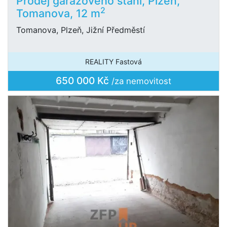
Prodej garážového stání, Plzeň,
2
Tomanova, 12 m
Tomanova, Plzeň, Jižní Předměstí
REALITY Fastová
650 000 Kč
/za nemovitost