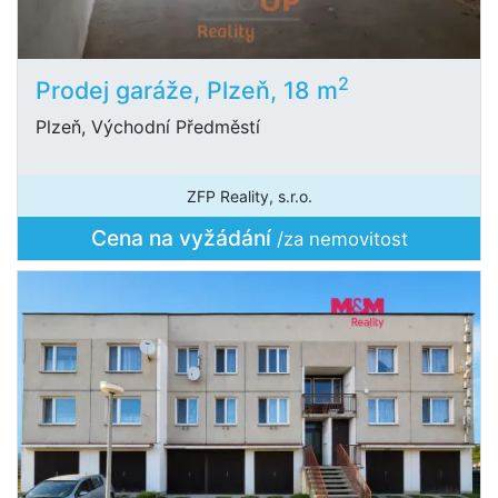
2
Prodej garáže, Plzeň, 18 m
Plzeň, Východní Předměstí
ZFP Reality, s.r.o.
Cena na vyžádání
/za nemovitost