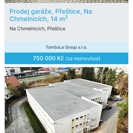
Prodej garáže, Přeštice, Na
2
Chmelnicích, 14 m
Na Chmelnicích, Přeštice
TomSoLa Group s.r.o.
750 000 Kč
/za nemovitost