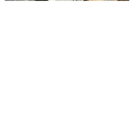
Prodej garážového stání, Plzeň, 14
2
m
Plzeň, Doubravka
Yetodoma
Cena na vyžádání
/za nemovitost
Prodej garáže, Chotěšov, Nová, 14
2
m
Nová, Chotěšov