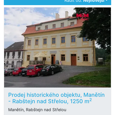
Řadit od:
Nejnovější
Prodej historického objektu, Manětín
2
- Rabštejn nad Střelou, 1250 m
Manětín, Rabštejn nad Střelou