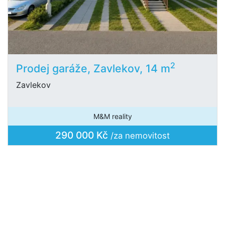
2
Prodej garáže, Zavlekov, 14 m
Zavlekov
M&M reality
290 000 Kč
/za nemovitost