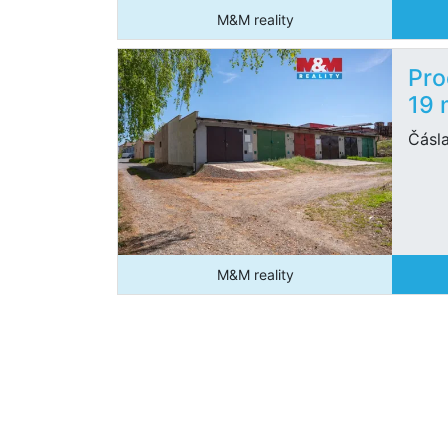
M&M reality
Pro
19 
Čásl
M&M reality