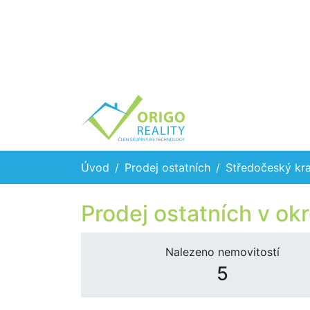
Úvod
Prodej ostatních
Středočeský kra
Prodej ostatních v ok
Nalezeno nemovitostí
5