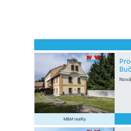
Pro
Buč
Nová,
M&M reality