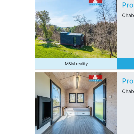
Pro
Chab
M&M reality
Pro
Chab