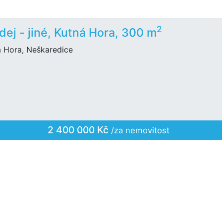
2
dej - jiné, Kutná Hora, 300 m
á Hora, Neškaredice
2 400 000 Kč
/za nemovitost