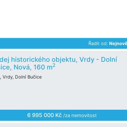
Řadit od:
Nejnově
dej historického objektu, Vrdy - Dolní
2
ice, Nová, 160 m
 Vrdy, Dolní Bučice
6 995 000 Kč
/za nemovitost