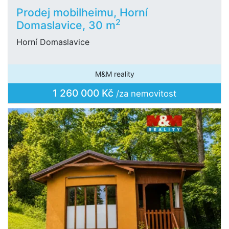
Prodej mobilheimu, Horní
2
Domaslavice, 30 m
Horní Domaslavice
M&M reality
1 260 000 Kč
/za nemovitost