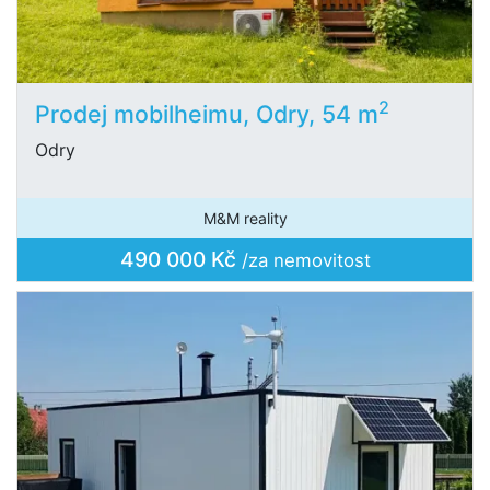
2
Prodej mobilheimu, Odry, 54 m
Odry
M&M reality
490 000 Kč
/za nemovitost