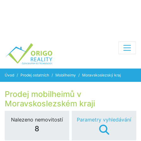
Úvod
Prodej ostatních
Mobilheimy
Moravskoslezský kraj
Prodej mobilheimů v
Moravskoslezském kraji
Nalezeno nemovitostí
Parametry vyhledávání
8