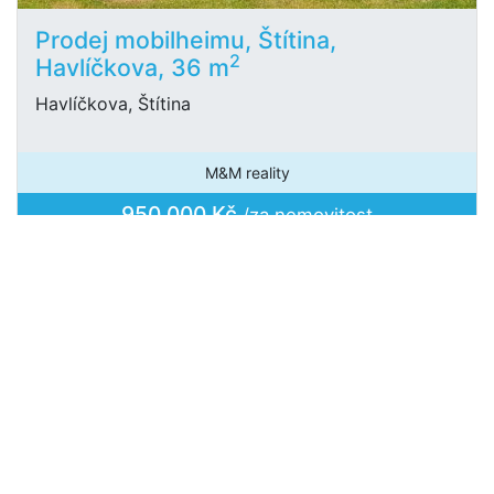
Prodej mobilheimu, Štítina,
2
Havlíčkova, 36 m
Havlíčkova, Štítina
M&M reality
950 000 Kč
/za nemovitost