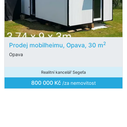
2
Prodej mobilheimu, Opava, 30 m
Opava
Realitní kancelář Segeťa
800 000 Kč
/za nemovitost