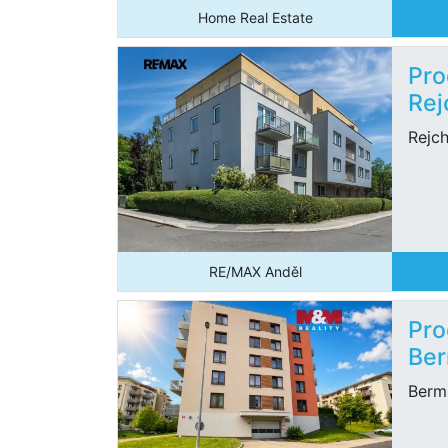
Home Real Estate
Pro
Rej
Rejc
RE/MAX Anděl
Pro
Ber
Berm