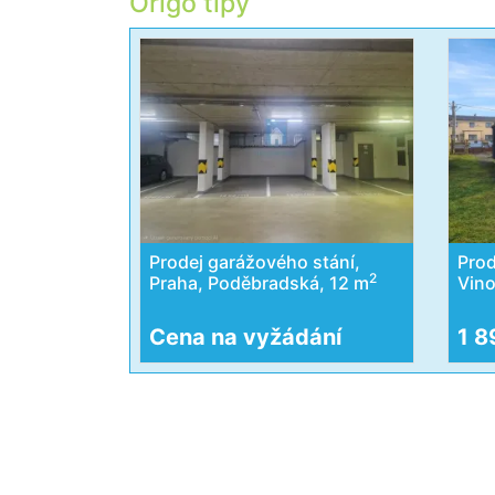
Origo tipy
Prodej garážového stání,
Prod
2
Praha, Poděbradská, 12 m
Vino
Cena na vyžádání
1 8