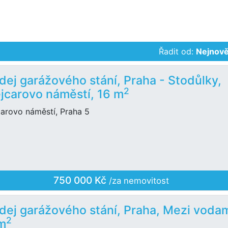
Řadit od:
Nejnově
dej garážového stání, Praha - Stodůlky,
2
jcarovo náměstí, 16 m
carovo náměstí, Praha 5
750 000 Kč
/za nemovitost
dej garážového stání, Praha, Mezi vodam
2
m