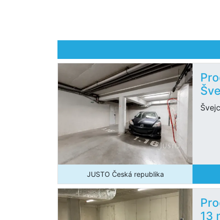
Pro
Šve
Švej
JUSTO Česká republika
Pro
13 