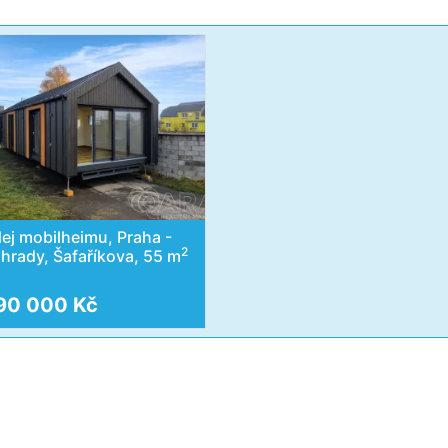
ej mobilheimu, Praha -
2
hrady, Šafaříkova, 55 m
90 000 Kč