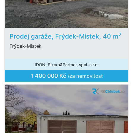
2
Prodej garáže, Frýdek-Místek, 40 m
Frýdek-Místek
IDON, Sikora&Partner, spol. s r.o.
1 400 000 Kč
/za nemovitost