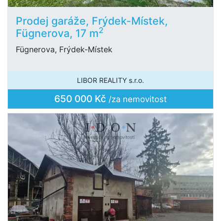
Prodej garáže, Frýdek-Místek,
2
Fügnerova, 17 m
Fügnerova, Frýdek-Místek
LIBOR REALITY s.r.o.
650 000 Kč
/za nemovitost