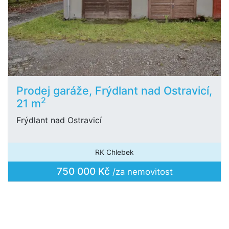
Prodej garáže, Frýdlant nad Ostravicí,
2
21 m
Frýdlant nad Ostravicí
RK Chlebek
750 000 Kč
/za nemovitost