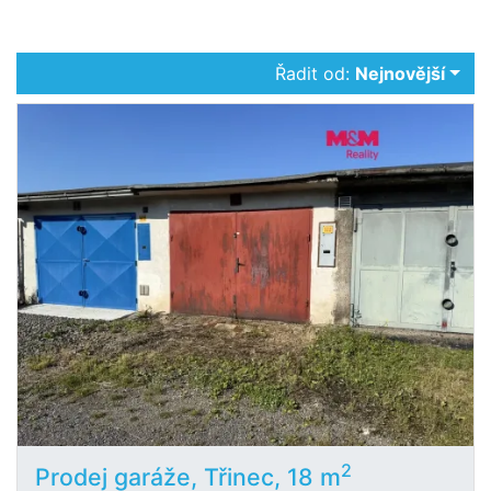
Řadit od:
Nejnovější
2
Prodej garáže, Třinec, 18 m