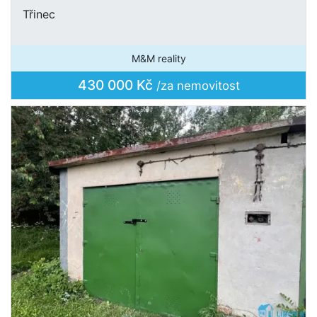
Třinec
M&M reality
430 000 Kč
/za nemovitost