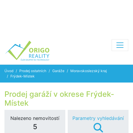
Úvod
Prodej ostatních
Garáže
Moravskoslezský kraj
Frýdek-Místek
Prodej garáží v okrese Frýdek-
Místek
Nalezeno nemovitostí
Parametry vyhledávání
5