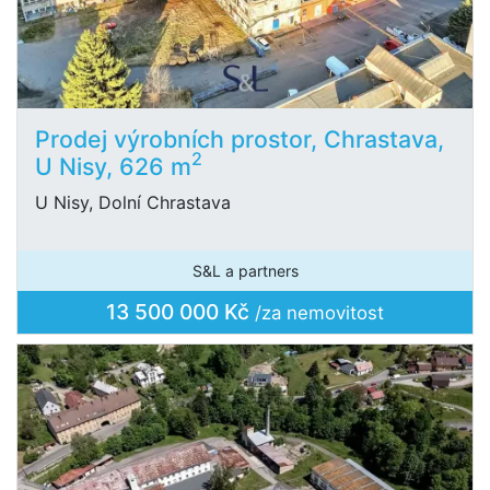
Prodej výrobních prostor, Chrastava,
2
U Nisy, 626 m
U Nisy, Dolní Chrastava
S&L a partners
13 500 000 Kč
/za nemovitost