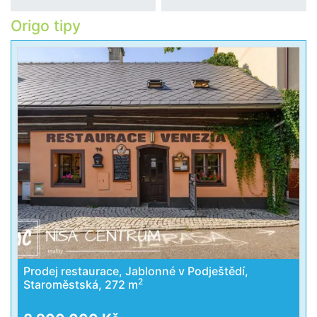
Origo tipy
Prodej restaurace, Jablonné v Podještědí,
2
Staroměstská, 272 m