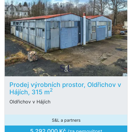
Prodej výrobních prostor, Oldřichov v
2
Hájích, 315 m
Oldřichov v Hájích
S&L a partners
5 292 000 Kč
/za nemovitost