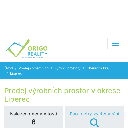
Úvod
Prodej komerčních
Výrobní prostory
Liberecký kraj
Liberec
Prodej výrobních prostor v okrese
Liberec
Nalezeno nemovitostí
Parametry vyhledávání
6