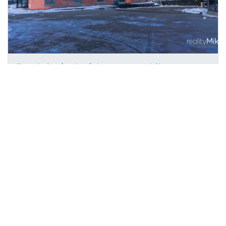
Prodej výrobních prostor, Liberec,
2
Malodoubská, 3613 m
Malodoubská, Liberec VIII-Dolní Hanychov
Reality Mikeš s.r.o.
Cena na vyžádání
/za nemovitost