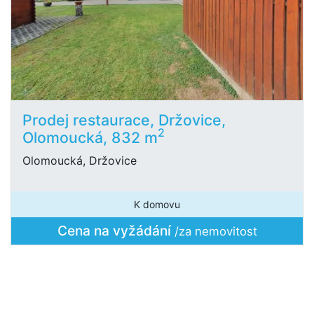
Prodej restaurace, Držovice,
2
Olomoucká, 832 m
Olomoucká, Držovice
K domovu
Cena na vyžádání
/za nemovitost