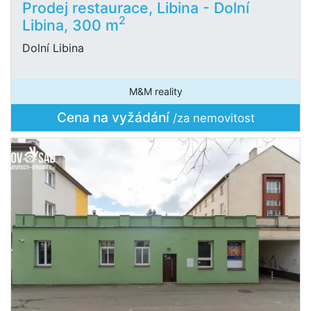
Prodej restaurace, Libina - Dolní
2
Libina, 300 m
Dolní Libina
M&M reality
Cena na vyžádání
/za nemovitost