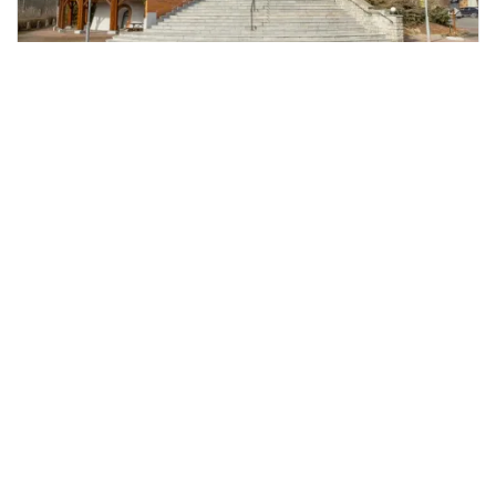
2
Prodej restaurace, Černotín, 2100 m
Černotín
M&M reality
29 990 000 Kč
/za nemovitost
2
Prodej restaurace, Daskabát, 950 m
Daskabát