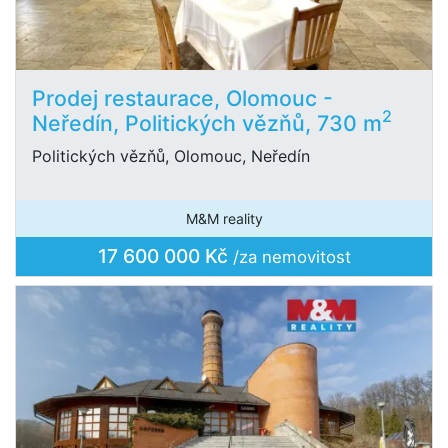
Prodej restaurace, Olomouc -
2
Neředín, Politických vězňů, 730 m
Politických vězňů, Olomouc, Neředín
M&M reality
17 600 000 Kč
/za nemovitost