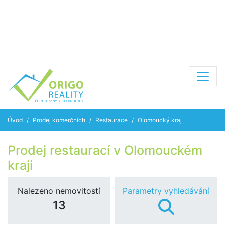
Úvod
Prodej komerčních
Restaurace
Olomoucký kraj
Prodej restaurací v Olomouckém
kraji
Nalezeno nemovitostí
Parametry vyhledávání
13