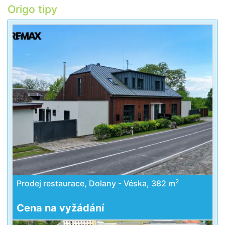
Origo tipy
2
Prodej restaurace, Dolany - Véska, 382 m
Cena na vyžádání