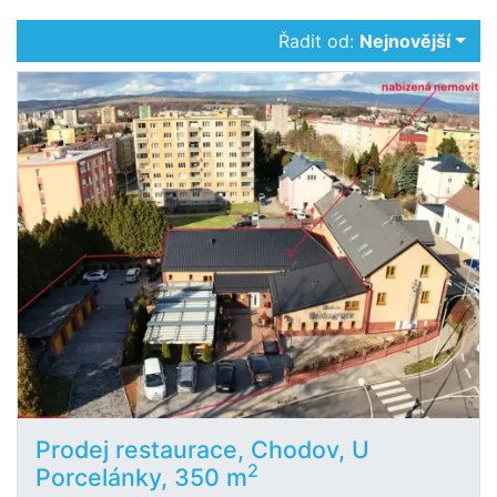
Řadit od:
Nejnovější
Prodej restaurace, Chodov, U
2
Porcelánky, 350 m