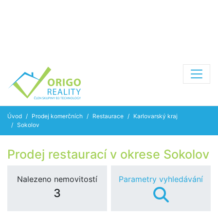
Úvod
Prodej komerčních
Restaurace
Karlovarský kraj
Sokolov
Prodej restaurací v okrese Sokolov
Nalezeno nemovitostí
Parametry vyhledávání
3