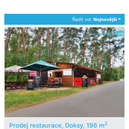
Řadit od:
Nejnovější
2
Prodej restaurace, Doksy, 196 m