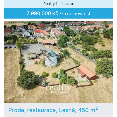
Reality jinak, s.r.o.
7 990 000 Kč
/za nemovitost
2
Prodej restaurace, Lesná, 450 m