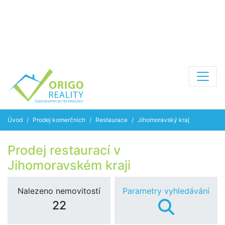
Úvod
Prodej komerčních
Restaurace
Jihomoravský kraj
Prodej restaurací v
Jihomoravském kraji
Nalezeno nemovitostí
Parametry vyhledávání
22