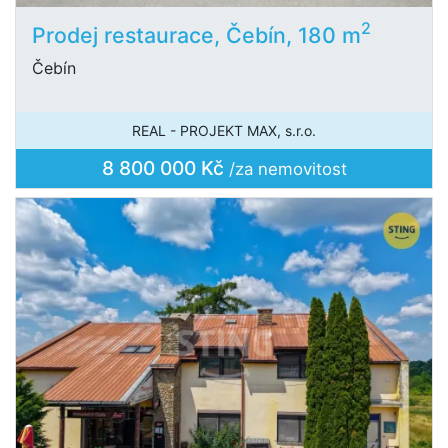
2
Prodej restaurace, Čebín, 180 m
Čebín
REAL - PROJEKT MAX, s.r.o.
8 800 000 Kč
/za nemovitost