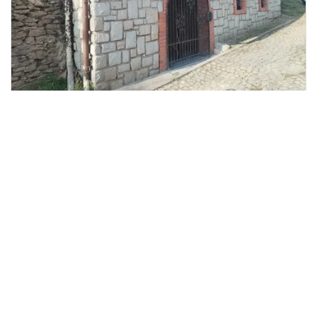
Prodej restaurace, Miroslav, Kostelní,
2
110 m
Kostelní, Miroslav
Zbyněk Holík - realitní makléř
2 290 000 Kč
/za nemovitost