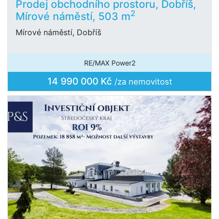
Prodej obchodního prostoru, Dobříš,
2
Mírové náměstí, 503 m
Mírové náměstí, Dobříš
RE/MAX Power2
14 990 000 Kč
/za nemovitost