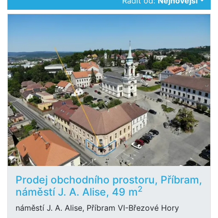
Řadit od:
Nejnovější
Prodej obchodního prostoru, Příbram,
2
náměstí J. A. Alise, 49 m
náměstí J. A. Alise, Příbram VI-Březové Hory