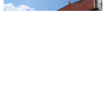
Prodej komerční nemovitosti, Příbram
2
- Příbram IV, Mariánská, 140 m
Mariánská, Příbram IV