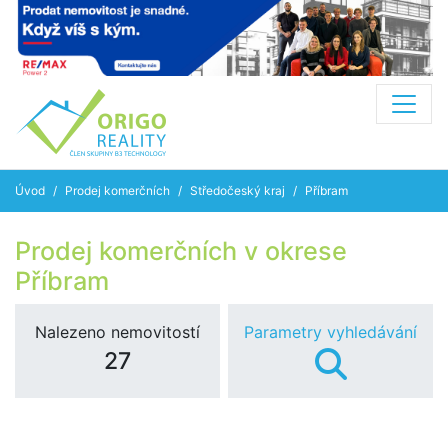
Úvod
Prodej komerčních
Středočeský kraj
Příbram
Prodej komerčních v okrese
Příbram
Nalezeno nemovitostí
Parametry vyhledávání
27