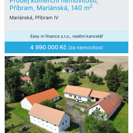
Prodej komerční nemovitosti,
2
Příbram, Mariánská, 140 m
Mariánská, Příbram IV
Easy m finance s.r.o., realitní kancelář
4 990 000 Kč
/za nemovitost