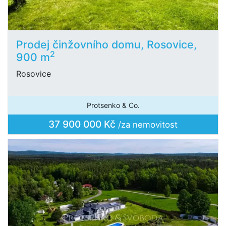
Prodej činžovního domu, Rosovice,
2
900 m
Rosovice
Protsenko & Co.
37 900 000 Kč
/za nemovitost