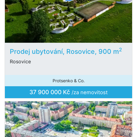
2
Prodej ubytování, Rosovice, 900 m
Rosovice
Protsenko & Co.
37 900 000 Kč
/za nemovitost