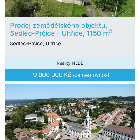
Prodej zemědělského objektu,
2
Sedlec-Prčice - Uhřice, 1150 m
Sedlec-Prčice, Uhřice
Reality NEBE
19 000 000 Kč
/za nemovitost