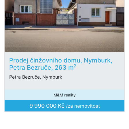
Prodej činžovního domu, Nymburk,
2
Petra Bezruče, 263 m
Petra Bezruče, Nymburk
M&M reality
9 990 000 Kč
/za nemovitost