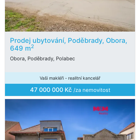
Prodej ubytování, Poděbrady, Obora,
2
649 m
Obora, Poděbrady, Polabec
Vaši makléři - realitní kancelář
47 000 000 Kč
/za nemovitost