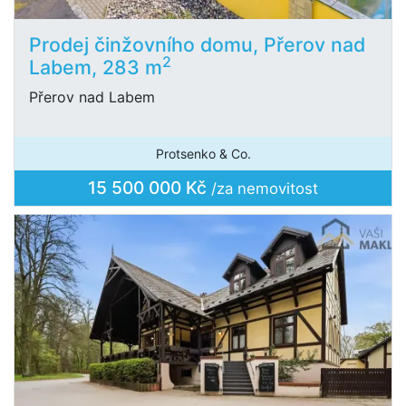
Prodej činžovního domu, Přerov nad
2
Labem, 283 m
Přerov nad Labem
Protsenko & Co.
15 500 000 Kč
/za nemovitost