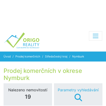
Úvod
Prodej komerčních
Středočeský kraj
Nymburk
Prodej komerčních v okrese
Nymburk
Nalezeno nemovitostí
Parametry vyhledávání
19