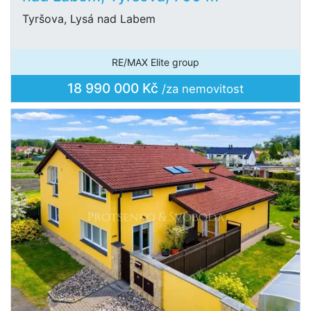
Tyršova, Lysá nad Labem
RE/MAX Elite group
18 990 000 Kč
/za nemovitost