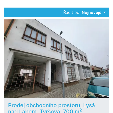
Řadit od:
Nejnovější
Prodej obchodního prostoru, Lysá
2
nad Labem, Tyršova, 700 m