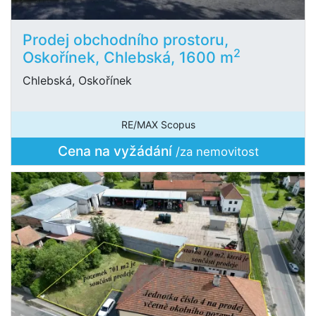
Prodej obchodního prostoru,
2
Oskořínek, Chlebská, 1600 m
Chlebská, Oskořínek
RE/MAX Scopus
Cena na vyžádání
/za nemovitost