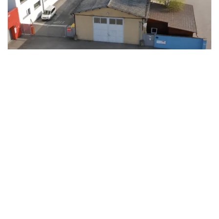
Prodej skladu, Lysá nad Labem, 122
2
m
Lysá nad Labem
M&M reality
4 990 000 Kč
/za nemovitost