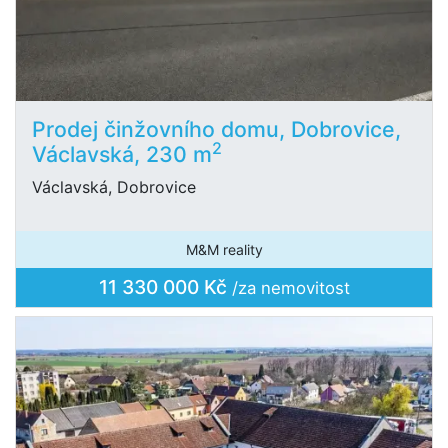
Prodej činžovního domu, Dobrovice,
2
Václavská, 230 m
Václavská, Dobrovice
M&M reality
11 330 000 Kč
/za nemovitost