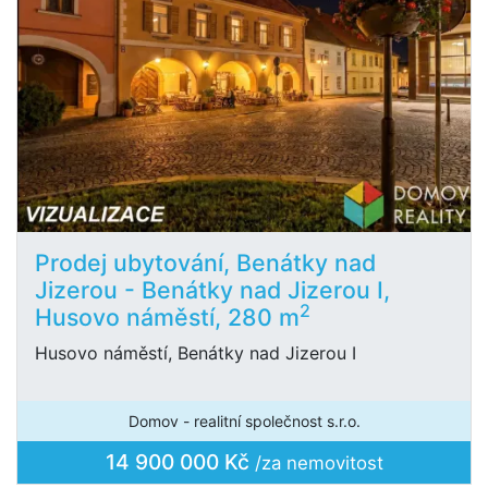
Prodej ubytování, Benátky nad
Jizerou - Benátky nad Jizerou I,
2
Husovo náměstí, 280 m
Husovo náměstí, Benátky nad Jizerou I
Domov - realitní společnost s.r.o.
14 900 000 Kč
/za nemovitost