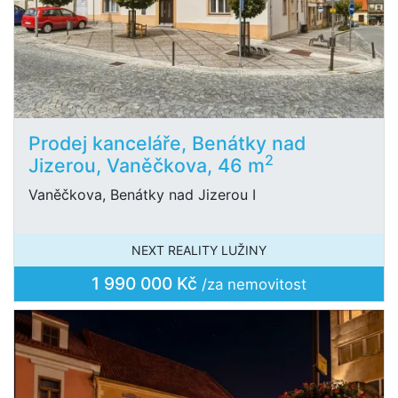
Prodej kanceláře, Benátky nad
2
Jizerou, Vaněčkova, 46 m
Vaněčkova, Benátky nad Jizerou I
NEXT REALITY LUŽINY
1 990 000 Kč
/za nemovitost