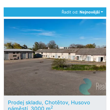
Řadit od:
Nejnovější
Prodej skladu, Chotětov, Husovo
2
náměstí, 3000 m