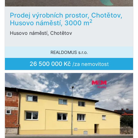
Prodej výrobních prostor, Chotětov,
2
Husovo náměstí, 3000 m
Husovo náměstí, Chotětov
REALDOMUS s.r.o.
26 500 000 Kč
/za nemovitost