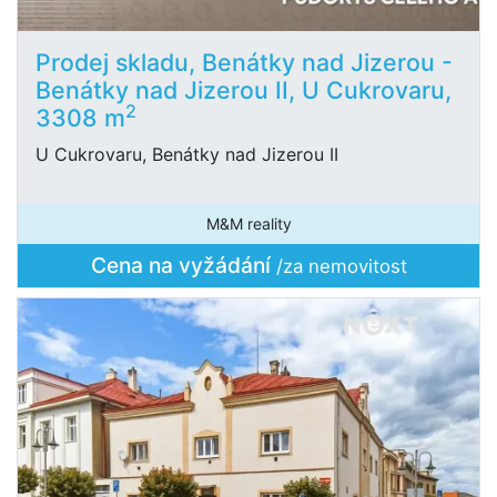
Prodej skladu, Benátky nad Jizerou -
Benátky nad Jizerou II, U Cukrovaru,
2
3308 m
U Cukrovaru, Benátky nad Jizerou II
M&M reality
Cena na vyžádání
/za nemovitost