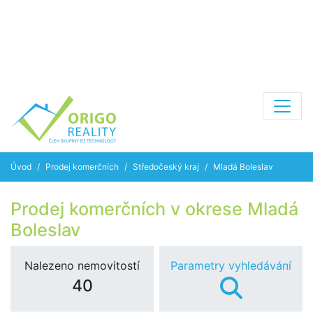
Úvod
Prodej komerčních
Středočeský kraj
Mladá Boleslav
Prodej komerčních v okrese Mladá
Boleslav
Nalezeno nemovitostí
Parametry vyhledávání
40