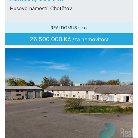
Husovo náměstí, Chotětov
REALDOMUS s.r.o.
26 500 000 Kč
/za nemovitost