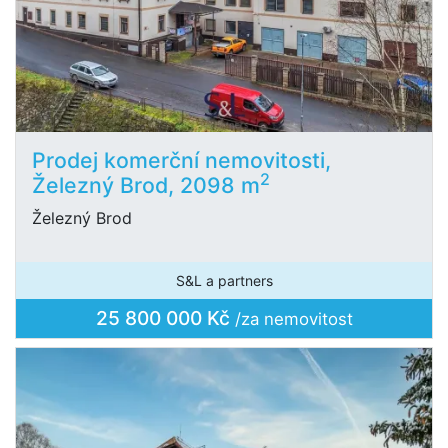
Prodej komerční nemovitosti,
2
Železný Brod, 2098 m
Železný Brod
S&L a partners
25 800 000 Kč
/za nemovitost