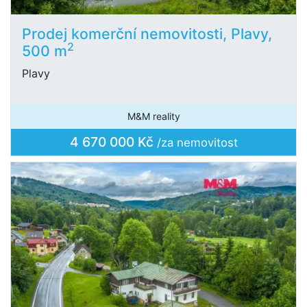
Prodej komerční nemovitosti, Plavy,
2
500 m
Plavy
M&M reality
4 670 000 Kč
/za nemovitost