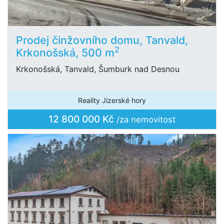
Prodej činžovního domu, Tanvald,
2
Krkonošská, 500 m
Krkonošská, Tanvald, Šumburk nad Desnou
Reality Jizerské hory
12 800 000 Kč
/za nemovitost