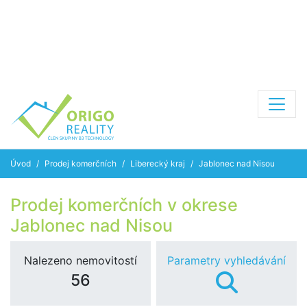
Úvod
Prodej komerčních
Liberecký kraj
Jablonec nad Nisou
Prodej komerčních v okrese
Jablonec nad Nisou
Nalezeno nemovitostí
Parametry vyhledávání
56