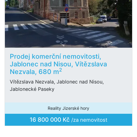
Prodej komerční nemovitosti,
Jablonec nad Nisou, Vítězslava
2
Nezvala, 680 m
Vítězslava Nezvala, Jablonec nad Nisou,
Jablonecké Paseky
Reality Jizerské hory
16 800 000 Kč
/za nemovitost