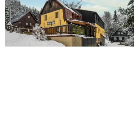
2
Prodej ubytování, Bedřichov, 498 m
Bedřichov
Broker Consulting, a.s.
16 990 000 Kč
/za nemovitost