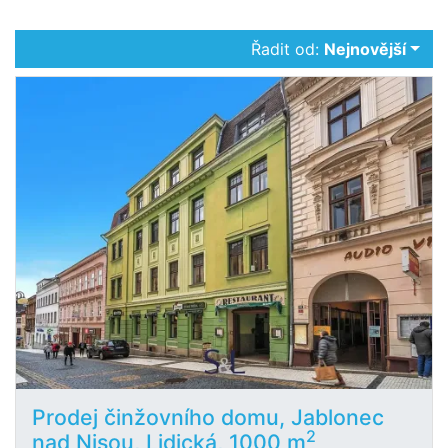
Řadit od:
Nejnovější
Prodej činžovního domu, Jablonec
2
nad Nisou, Lidická, 1000 m