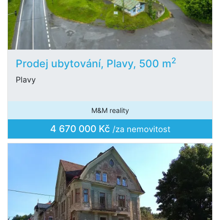
2
Prodej ubytování, Plavy, 500 m
Plavy
M&M reality
4 670 000 Kč
/za nemovitost