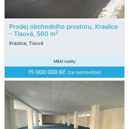
Prodej obchodního prostoru, Kraslice
2
- Tisová, 560 m
Kraslice, Tisová
M&M reality
15 000 000 Kč
/za nemovitost