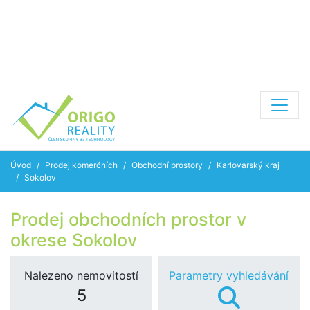
Úvod
Prodej komerčních
Obchodní prostory
Karlovarský kraj
Sokolov
Prodej obchodních prostor v
okrese Sokolov
Nalezeno nemovitostí
Parametry vyhledávání
5