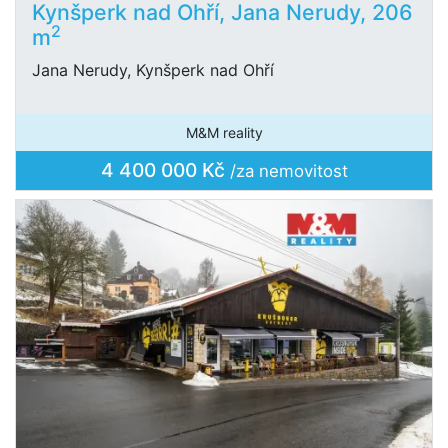
Kynšperk nad Ohří, Jana Nerudy, 206
2
m
Jana Nerudy, Kynšperk nad Ohří
M&M reality
4 400 000 Kč
/za nemovitost