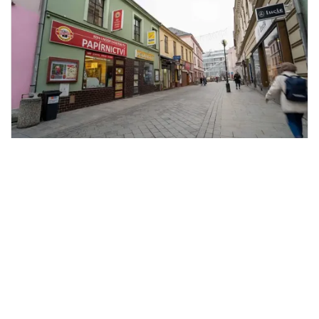
Prodej obchodního prostoru, Přerov,
2
Wilsonova, 280 m
Wilsonova, Přerov I-Město
ERA Bydlení - Ing. Jiří Podešva
Cena na vyžádání
/za nemovitost