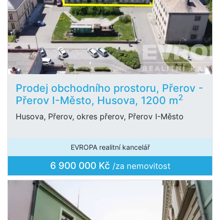
Prodej obchodního prostoru, Přerov -
2
Přerov I-Město, Husova, 1200 m
Husova, Přerov, okres přerov, Přerov I-Město
EVROPA realitní kancelář
6 900 000 Kč
/za nemovitost