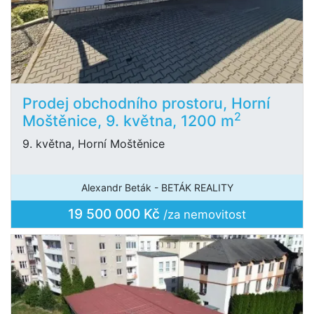
Prodej obchodního prostoru, Horní
2
Moštěnice, 9. května, 1200 m
9. května, Horní Moštěnice
Alexandr Beták - BETÁK REALITY
19 500 000 Kč
/za nemovitost