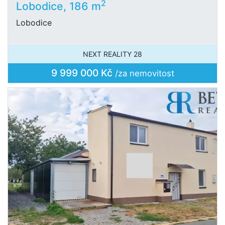
2
Lobodice, 186 m
Lobodice
NEXT REALITY 28
9 999 000 Kč
/za nemovitost