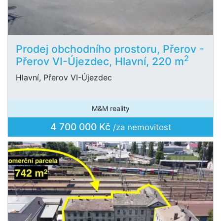
Prodej obchodního prostoru, Přerov -
2
Přerov VI-Újezdec, Hlavní, 220 m
Hlavní, Přerov VI-Újezdec
M&M reality
4 700 000 Kč
/za nemovitost