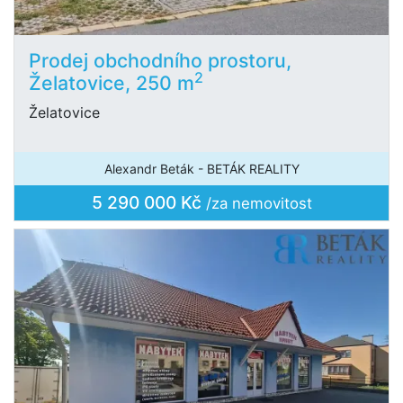
Prodej obchodního prostoru,
2
Želatovice, 250 m
Želatovice
Alexandr Beták - BETÁK REALITY
5 290 000 Kč
/za nemovitost