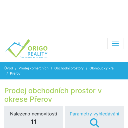
Úvod
Prodej komerčních
Obchodní prostory
Olomoucký kraj
Přerov
Prodej obchodních prostor v
okrese Přerov
Nalezeno nemovitostí
Parametry vyhledávání
11