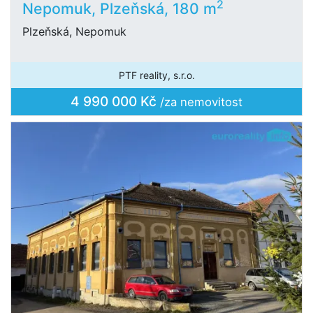
2
Nepomuk, Plzeňská, 180 m
Plzeňská, Nepomuk
PTF reality, s.r.o.
4 990 000 Kč
/za nemovitost