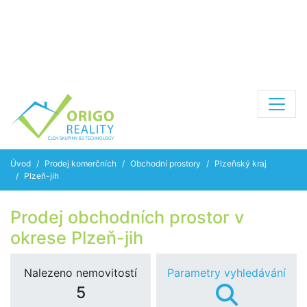
Úvod
Prodej komerčních
Obchodní prostory
Plzeňský kraj
Plzeň-jih
Prodej obchodních prostor v
okrese Plzeň-jih
Nalezeno nemovitostí
Parametry vyhledávání
5