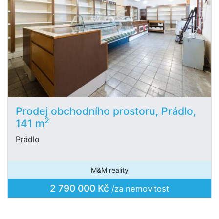
Prodej obchodního prostoru, Prádlo,
2
141 m
Prádlo
M&M reality
2 790 000 Kč
/za nemovitost