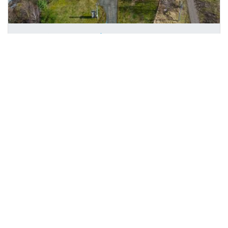
Prodej obchodního prostoru,
2
Kasejovice, 421 m
Kasejovice
M&M reality
Cena na vyžádání
/za nemovitost