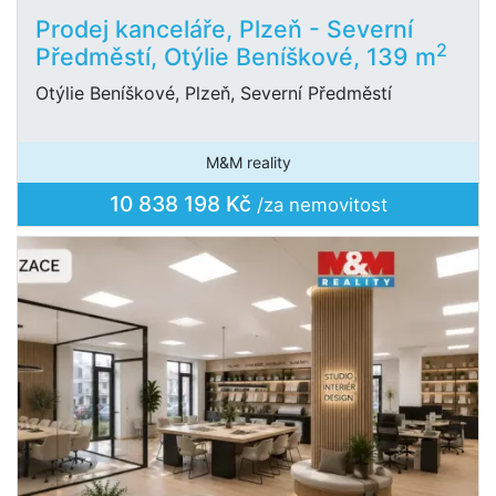
Prodej kanceláře, Plzeň - Severní
2
Předměstí, Otýlie Beníškové, 139 m
Otýlie Beníškové, Plzeň, Severní Předměstí
M&M reality
10 838 198 Kč
/za nemovitost