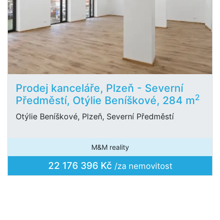
Prodej kanceláře, Plzeň - Severní
2
Předměstí, Otýlie Beníškové, 284 m
Otýlie Beníškové, Plzeň, Severní Předměstí
M&M reality
22 176 396 Kč
/za nemovitost