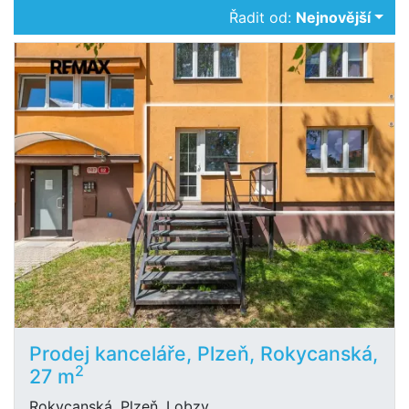
Řadit od:
Nejnovější
Prodej kanceláře, Plzeň, Rokycanská,
2
27 m
Rokycanská, Plzeň, Lobzy