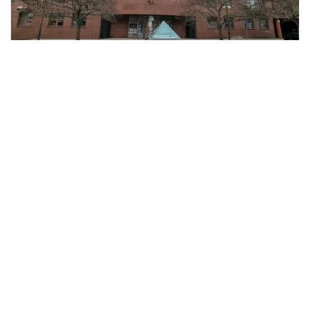
2
Prodej kanceláře, Plzeň, 200 m
Plzeň
Luxury Home s.r.o.
Cena na vyžádání
/za nemovitost