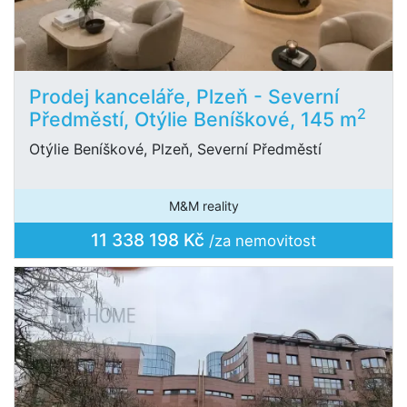
Prodej kanceláře, Plzeň - Severní
2
Předměstí, Otýlie Beníškové, 145 m
Otýlie Beníškové, Plzeň, Severní Předměstí
M&M reality
11 338 198 Kč
/za nemovitost