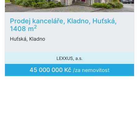
Prodej kanceláře, Kladno, Huťská,
2
1408 m
Huťská, Kladno
LEXXUS, a.s.
45 000 000 Kč
/za nemovitost