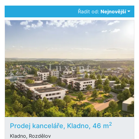
Řadit od:
Nejnovější
2
Prodej kanceláře, Kladno, 46 m
Kladno, Rozdělov