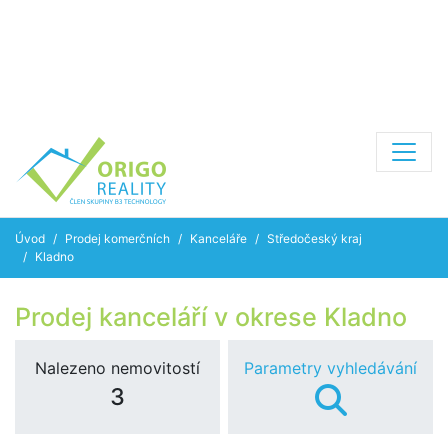
Úvod
Prodej komerčních
Kanceláře
Středočeský kraj
Kladno
Prodej kanceláří v okrese Kladno
Nalezeno nemovitostí
Parametry vyhledávání
3