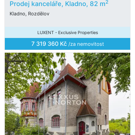
2
Prodej kanceláře, Kladno, 82 m
Kladno, Rozdělov
LUXENT - Exclusive Properties
7 319 360 Kč
/za nemovitost