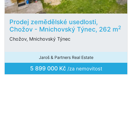
Prodej zemědělské usedlosti,
2
Chožov - Mnichovský Týnec, 262 m
Chožov, Mnichovský Týnec
Jaroš & Partners Real Estate
5 899 000 Kč
/za nemovitost