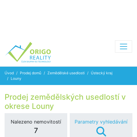
Úvod
Prodej domů
Zemědělské usedlosti
Ústecký kraj
Louny
Prodej zemědělských usedlostí v
okrese Louny
Nalezeno nemovitostí
Parametry vyhledávání
7