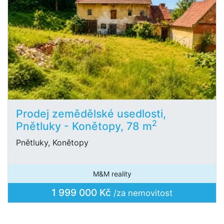
Prodej zemědělské usedlosti,
2
Pnětluky - Konětopy, 78 m
Pnětluky, Konětopy
M&M reality
1 999 000 Kč
/za nemovitost