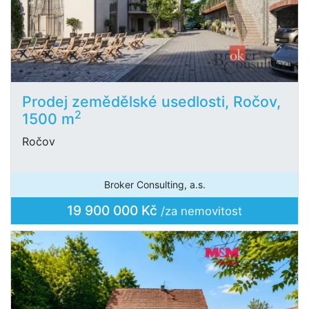
Prodej zemědělské usedlosti, Ročov,
2
1500 m
Ročov
Broker Consulting, a.s.
19 900 000 Kč
/za nemovitost