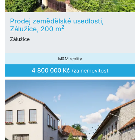
Prodej zemědělské usedlosti,
2
Zálužice, 200 m
Zálužice
M&M reality
4 800 000 Kč
/za nemovitost