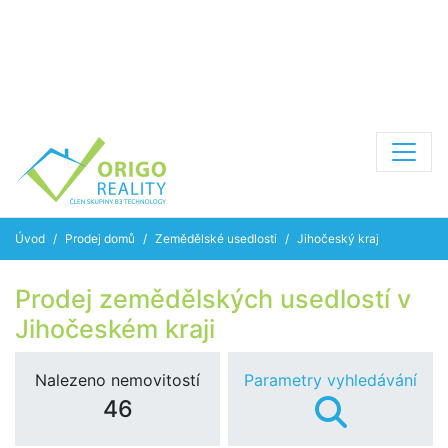
Úvod
Prodej domů
Zemědělské usedlosti
Jihočeský kraj
Prodej zemědělských usedlostí v
Jihočeském kraji
Nalezeno nemovitostí
Parametry vyhledávání
46