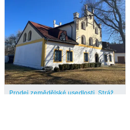
Prodej zemědělské usedlosti, Stráž
2
nad Nežárkou, Šimanov, 2139 m
Šimanov, Stráž nad Nežárkou
Pavlína Bolfová