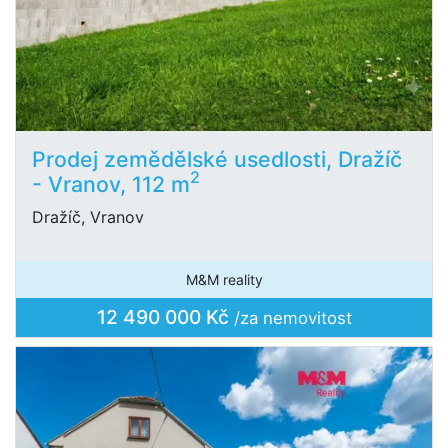
Prodej zemědělské usedlosti, Dražíč
2
- Vranov, 112 m
Dražíč, Vranov
M&M reality
12 490 000 Kč
/za nemovitost