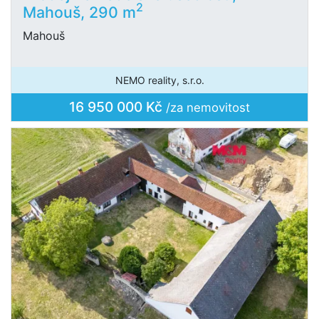
2
Mahouš, 290 m
Mahouš
NEMO reality, s.r.o.
16 950 000 Kč
/za nemovitost