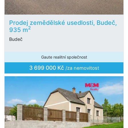
Prodej zemědělské usedlosti, Budeč,
2
935 m
Budeč
Gaute realitní společnost
3 699 000 Kč
/za nemovitost