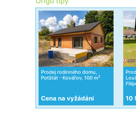
Origo tipy
Prodej rodinného domu,
Prod
2
Potštát - Kovářov, 100 m
Lou
Fili
Cena na vyžádání
10 