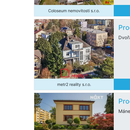
Coloseum nemovitosti s.r.o.
Pro
Dvoř
metr2 reality s.r.o.
Pro
Máne