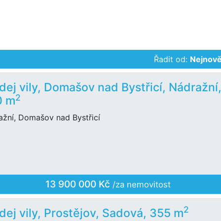
Řadit od:
Nejnově
dej vily, Domašov nad Bystřicí, Nádražní
2
0 m
ažní, Domašov nad Bystřicí
13 900 000 Kč
/za nemovitost
2
dej vily, Prostějov, Sadová, 355 m