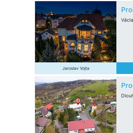
Pro
Václa
Jaroslav Vojta
Pro
Dlou