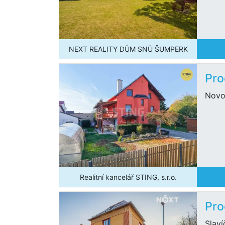
NEXT REALITY DŮM SNŮ ŠUMPERK
Pro
Novo
Realitní kancelář STING, s.r.o.
Pro
Slav