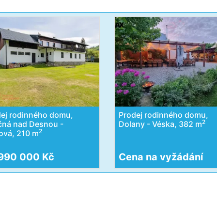
ej rodinného domu,
Prodej rodinného domu,
2
čná nad Desnou -
Dolany - Véska, 382 m
2
pová, 210 m
990 000 Kč
Cena na vyžádání