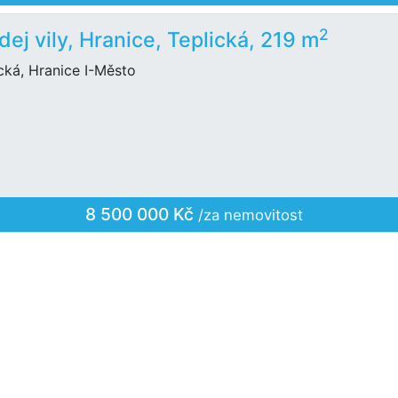
2
dej vily, Hranice, Teplická, 219 m
cká, Hranice I-Město
8 500 000 Kč
/za nemovitost