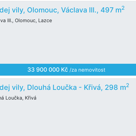
2
dej vily, Olomouc, Václava III., 497 m
va III., Olomouc, Lazce
33 900 000 Kč
/za nemovitost
2
dej vily, Dlouhá Loučka - Křivá, 298 m
há Loučka, Křivá