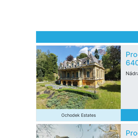
Pro
64
Nádr
Ochodek Estates
Pro