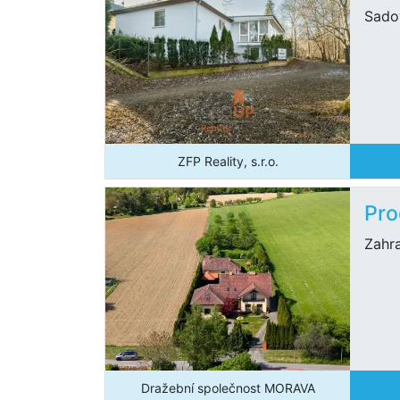
Sado
ZFP Reality, s.r.o.
Pro
Zahra
Dražební společnost MORAVA