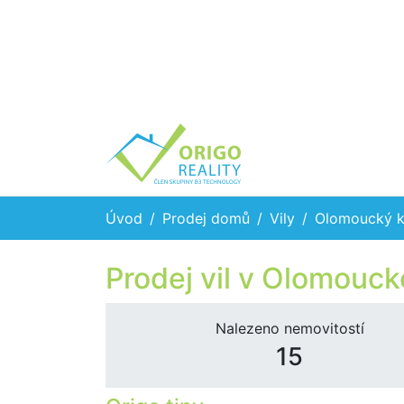
Úvod
Prodej domů
Vily
Olomoucký k
Prodej vil v Olomouck
Nalezeno nemovitostí
15