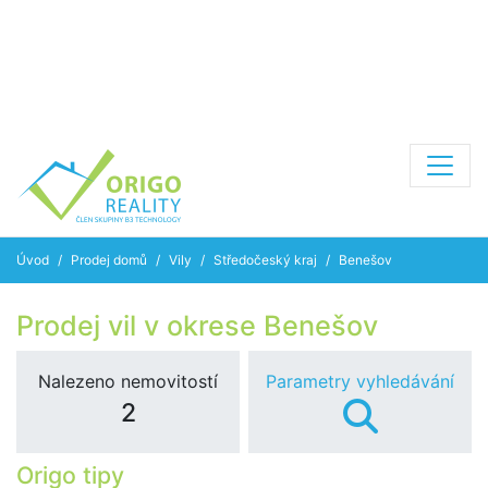
Úvod
Prodej domů
Vily
Středočeský kraj
Benešov
Prodej vil v okrese Benešov
Nalezeno nemovitostí
Parametry vyhledávání
2
Origo tipy